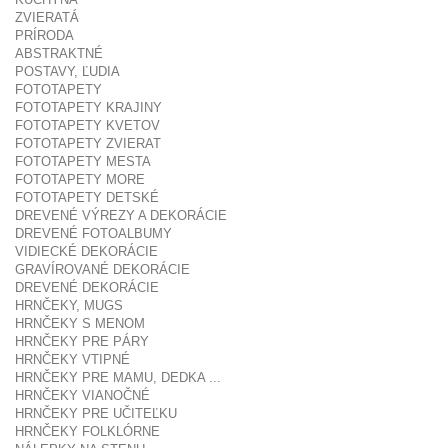
ZVIERATÁ
PRÍRODA
ABSTRAKTNÉ
POSTAVY, ĽUDIA
FOTOTAPETY
FOTOTAPETY KRAJINY
FOTOTAPETY KVETOV
FOTOTAPETY ZVIERAT
FOTOTAPETY MESTA
FOTOTAPETY MORE
FOTOTAPETY DETSKÉ
DREVENÉ VÝREZY A DEKORÁCIE
DREVENÉ FOTOALBUMY
VIDIECKÉ DEKORÁCIE
GRAVÍROVANÉ DEKORÁCIE
DREVENÉ DEKORÁCIE
HRNČEKY, MUGS
HRNČEKY S MENOM
HRNČEKY PRE PÁRY
HRNČEKY VTIPNÉ
HRNČEKY PRE MAMU, DEDKA ...
HRNČEKY VIANOČNÉ
HRNČEKY PRE UČITEĽKU
HRNČEKY FOLKLÓRNE