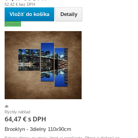
52,42 €
bez DPH
Vložiť do košíka
Detaily
Skladom
Rýchly náhľad
64,47 €
s DPH
Brooklyn - 3dielny 110x90cm