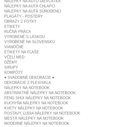
NÁLEPKY NA AUTO DIEVČATKÁ
NÁLEPKY NA AUTÁ CHLAPCI
NÁLEPKY NA AUTÁ SÚRODENCI
PLAGÁTY - POSTERY
OBRAZY Z FOTKY
ETIKETY
RUČNÁ PRÁCA
VYROBENÉ S LÁSKOU
VYROBENÉ NA SLOVENSKU
VIANOČNÉ
ETIKETY NA FĽAŠE
VČELÍ MED
DŽEMY
SIRUPY
KOMPÓTY
♥ SVADOBNÉ DEKORÁCIE ♥
DEKORÁCIE Z PLEXISKLA
NÁLEPKY NA NOTEBOOK
ABSTRAKTNÉ NÁLEPKY NA NOTEBOOK
FENG SHUI NÁLEPKY NA NOTEBOOK
KUCHYŇA NÁLEPKY NA NOTEBOOK
KVETY NÁLEPKY NA NOTEBOOK
POSTAVY, ĽUDIA NÁLEPKY NA NOTEBOOK
MESTÁ NÁLEPKY NA NOTEBOOK
MODERNÉ NÁLEPKY NA NOTEBOOK