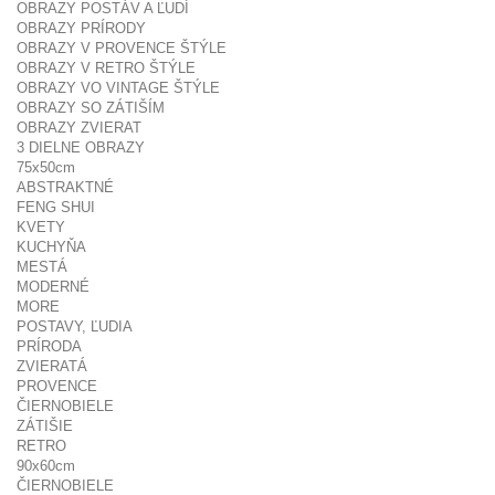
OBRAZY POSTÁV A ĽUDÍ
OBRAZY PRÍRODY
OBRAZY V PROVENCE ŠTÝLE
OBRAZY V RETRO ŠTÝLE
OBRAZY VO VINTAGE ŠTÝLE
OBRAZY SO ZÁTIŠÍM
OBRAZY ZVIERAT
3 DIELNE OBRAZY
75x50cm
ABSTRAKTNÉ
FENG SHUI
KVETY
KUCHYŇA
MESTÁ
MODERNÉ
MORE
POSTAVY, ĽUDIA
PRÍRODA
ZVIERATÁ
PROVENCE
ČIERNOBIELE
ZÁTIŠIE
RETRO
90x60cm
ČIERNOBIELE