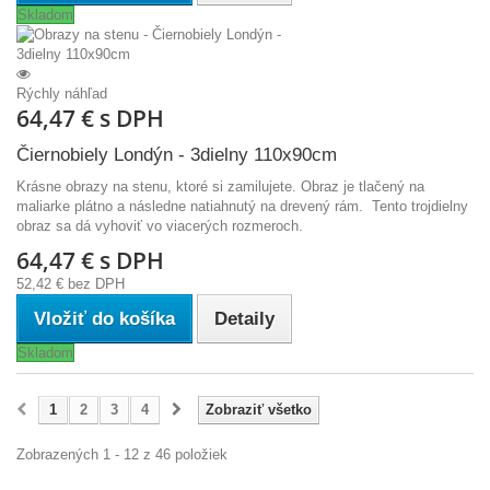
Skladom
Rýchly náhľad
64,47 €
s DPH
Čiernobiely Londýn - 3dielny 110x90cm
Krásne obrazy na stenu, ktoré si zamilujete. Obraz je tlačený na
maliarke plátno a následne natiahnutý na drevený rám. Tento trojdielny
obraz sa dá vyhoviť vo viacerých rozmeroch.
64,47 €
s DPH
52,42 €
bez DPH
Vložiť do košíka
Detaily
Skladom
1
2
3
4
Zobraziť všetko
Zobrazených 1 - 12 z 46 položiek