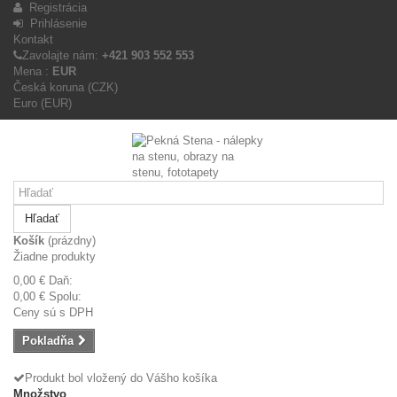
Registrácia
Prihlásenie
Kontakt
Zavolajte nám:
+421 903 552 553
Mena :
EUR
Česká koruna (CZK)
Euro (EUR)
Hľadať
Košík
(prázdny)
Žiadne produkty
0,00 €
Daň:
0,00 €
Spolu:
Ceny sú s DPH
Pokladňa
Produkt bol vložený do Vášho košíka
Množstvo