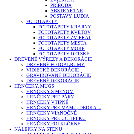
PRÍRODA
ABSTRAKTNÉ
POSTAVY, ĽUDIA
FOTOTAPETY
FOTOTAPETY KRAJINY
FOTOTAPETY KVETOV
FOTOTAPETY ZVIERAT
FOTOTAPETY MESTA
FOTOTAPETY MORE
FOTOTAPETY DETSKÉ
DREVENÉ VÝREZY A DEKORÁCIE
DREVENÉ FOTOALBUMY
VIDIECKÉ DEKORÁCIE
GRAVÍROVANÉ DEKORÁCIE
DREVENÉ DEKORÁCIE
HRNČEKY, MUGS
HRNČEKY S MENOM
HRNČEKY PRE PÁRY
HRNČEKY VTIPNÉ
HRNČEKY PRE MAMU, DEDKA ...
HRNČEKY VIANOČNÉ
HRNČEKY PRE UČITEĽKU
HRNČEKY FOLKLÓRNE
NÁLEPKY NA STENU