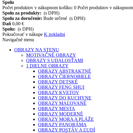
Spolu
Počet produktov v nákupnom košíku:
0
Počet produktov v nákupnom 
Spolu za produkty:
(s DPH)
Spolu za doručenie:
Bude určené
(s DPH)
Daň
0,00 €
Spolu:
(s DPH)
Pokračovať v nákupe
K pokladni
Navigačné menu
OBRAZY NA STENU
MOTIVAČNÉ OBRAZY
OBRAZY S UDALOSŤAMI
1 DIELNE OBRAZY
OBRAZY ABSTRAKTNÉ
OBRAZY ČIERNOBIELE
OBRAZY DETSKÉ
OBRAZY FENG SHUI
OBRAZY KVETOV
OBRAZY DO KUCHYNE
OBRAZY MAĽOVANÉ
OBRAZY MESTA
OBRAZY MODERNÉ
OBRAZY MORA A PLÁŽE
OBRAZY PANORÁMA
OBRAZY POSTÁV A ĽUDÍ