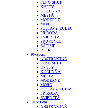
FENG SHUI
KVETY
KUCHYŇA
MESTÁ
MODERNÉ
MORE
POSTAVY, ĽUDIA
PRÍRODA
ZVIERATÁ
PROVENCE
ZÁTIŠIE
RETRO
90x90cm
ABSTRAKTNÉ
FENG SHUI
KVETY
KUCHYŇA
MESTÁ
MODERNÉ
MORE
POSTAVY, ĽUDIA
PRÍRODA
ZVIERATÁ
110x90cm
ABSTRAKTNÉ