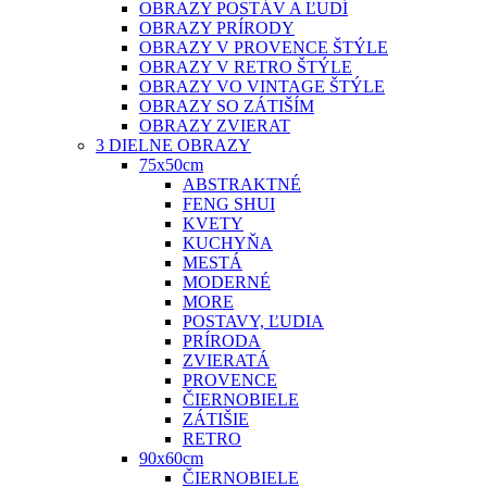
OBRAZY POSTÁV A ĽUDÍ
OBRAZY PRÍRODY
OBRAZY V PROVENCE ŠTÝLE
OBRAZY V RETRO ŠTÝLE
OBRAZY VO VINTAGE ŠTÝLE
OBRAZY SO ZÁTIŠÍM
OBRAZY ZVIERAT
3 DIELNE OBRAZY
75x50cm
ABSTRAKTNÉ
FENG SHUI
KVETY
KUCHYŇA
MESTÁ
MODERNÉ
MORE
POSTAVY, ĽUDIA
PRÍRODA
ZVIERATÁ
PROVENCE
ČIERNOBIELE
ZÁTIŠIE
RETRO
90x60cm
ČIERNOBIELE