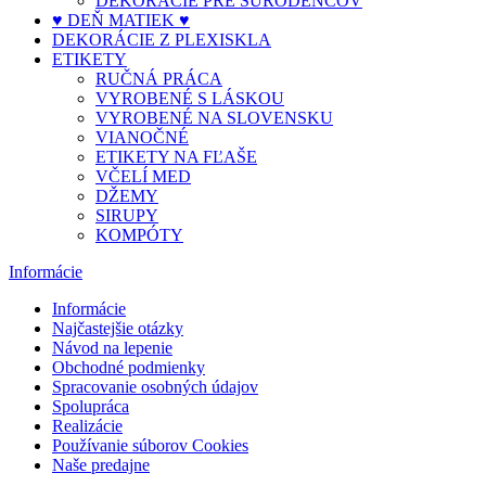
DEKORÁCIE PRE SÚRODENCOV
♥ DEŇ MATIEK ♥
DEKORÁCIE Z PLEXISKLA
ETIKETY
RUČNÁ PRÁCA
VYROBENÉ S LÁSKOU
VYROBENÉ NA SLOVENSKU
VIANOČNÉ
ETIKETY NA FĽAŠE
VČELÍ MED
DŽEMY
SIRUPY
KOMPÓTY
Informácie
Informácie
Najčastejšie otázky
Návod na lepenie
Obchodné podmienky
Spracovanie osobných údajov
Spolupráca
Realizácie
Používanie súborov Cookies
Naše predajne