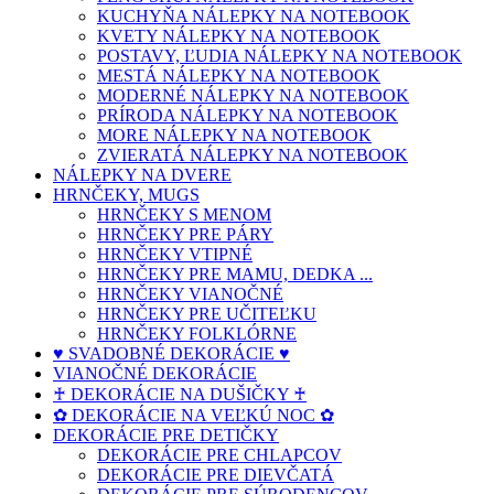
KUCHYŇA NÁLEPKY NA NOTEBOOK
KVETY NÁLEPKY NA NOTEBOOK
POSTAVY, ĽUDIA NÁLEPKY NA NOTEBOOK
MESTÁ NÁLEPKY NA NOTEBOOK
MODERNÉ NÁLEPKY NA NOTEBOOK
PRÍRODA NÁLEPKY NA NOTEBOOK
MORE NÁLEPKY NA NOTEBOOK
ZVIERATÁ NÁLEPKY NA NOTEBOOK
NÁLEPKY NA DVERE
HRNČEKY, MUGS
HRNČEKY S MENOM
HRNČEKY PRE PÁRY
HRNČEKY VTIPNÉ
HRNČEKY PRE MAMU, DEDKA ...
HRNČEKY VIANOČNÉ
HRNČEKY PRE UČITEĽKU
HRNČEKY FOLKLÓRNE
♥ SVADOBNÉ DEKORÁCIE ♥
VIANOČNÉ DEKORÁCIE
♰ DEKORÁCIE NA DUŠIČKY ♰
✿ DEKORÁCIE NA VEĽKÚ NOC ✿
DEKORÁCIE PRE DETIČKY
DEKORÁCIE PRE CHLAPCOV
DEKORÁCIE PRE DIEVČATÁ