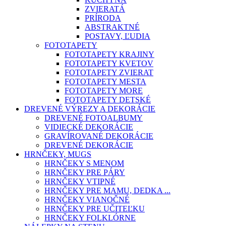
ZVIERATÁ
PRÍRODA
ABSTRAKTNÉ
POSTAVY, ĽUDIA
FOTOTAPETY
FOTOTAPETY KRAJINY
FOTOTAPETY KVETOV
FOTOTAPETY ZVIERAT
FOTOTAPETY MESTA
FOTOTAPETY MORE
FOTOTAPETY DETSKÉ
DREVENÉ VÝREZY A DEKORÁCIE
DREVENÉ FOTOALBUMY
VIDIECKÉ DEKORÁCIE
GRAVÍROVANÉ DEKORÁCIE
DREVENÉ DEKORÁCIE
HRNČEKY, MUGS
HRNČEKY S MENOM
HRNČEKY PRE PÁRY
HRNČEKY VTIPNÉ
HRNČEKY PRE MAMU, DEDKA ...
HRNČEKY VIANOČNÉ
HRNČEKY PRE UČITEĽKU
HRNČEKY FOLKLÓRNE