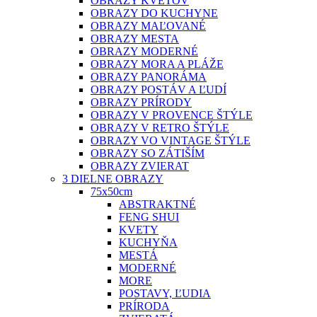
OBRAZY KVETOV
OBRAZY DO KUCHYNE
OBRAZY MAĽOVANÉ
OBRAZY MESTA
OBRAZY MODERNÉ
OBRAZY MORA A PLÁŽE
OBRAZY PANORÁMA
OBRAZY POSTÁV A ĽUDÍ
OBRAZY PRÍRODY
OBRAZY V PROVENCE ŠTÝLE
OBRAZY V RETRO ŠTÝLE
OBRAZY VO VINTAGE ŠTÝLE
OBRAZY SO ZÁTIŠÍM
OBRAZY ZVIERAT
3 DIELNE OBRAZY
75x50cm
ABSTRAKTNÉ
FENG SHUI
KVETY
KUCHYŇA
MESTÁ
MODERNÉ
MORE
POSTAVY, ĽUDIA
PRÍRODA