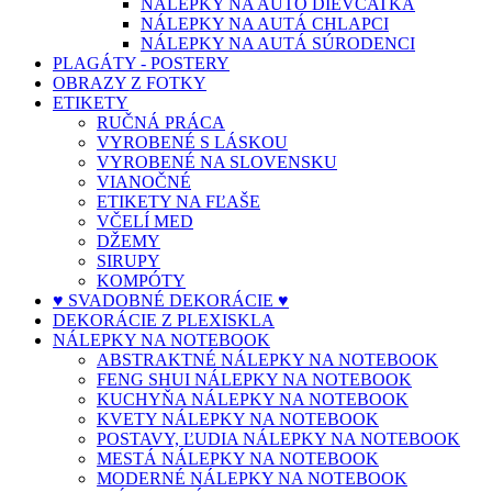
NÁLEPKY NA AUTO DIEVČATKÁ
NÁLEPKY NA AUTÁ CHLAPCI
NÁLEPKY NA AUTÁ SÚRODENCI
PLAGÁTY - POSTERY
OBRAZY Z FOTKY
ETIKETY
RUČNÁ PRÁCA
VYROBENÉ S LÁSKOU
VYROBENÉ NA SLOVENSKU
VIANOČNÉ
ETIKETY NA FĽAŠE
VČELÍ MED
DŽEMY
SIRUPY
KOMPÓTY
♥ SVADOBNÉ DEKORÁCIE ♥
DEKORÁCIE Z PLEXISKLA
NÁLEPKY NA NOTEBOOK
ABSTRAKTNÉ NÁLEPKY NA NOTEBOOK
FENG SHUI NÁLEPKY NA NOTEBOOK
KUCHYŇA NÁLEPKY NA NOTEBOOK
KVETY NÁLEPKY NA NOTEBOOK
POSTAVY, ĽUDIA NÁLEPKY NA NOTEBOOK
MESTÁ NÁLEPKY NA NOTEBOOK
MODERNÉ NÁLEPKY NA NOTEBOOK