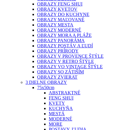
OBRAZY FENG SHUI
OBRAZY KVETOV
OBRAZY DO KUCHYNE
OBRAZY MAĽOVANÉ
OBRAZY MESTA
OBRAZY MODERNÉ
OBRAZY MORA A PLÁŽE
OBRAZY PANORÁMA
OBRAZY POSTÁV A ĽUDÍ
OBRAZY PRÍRODY
OBRAZY V PROVENCE ŠTÝLE
OBRAZY V RETRO ŠTÝLE
OBRAZY VO VINTAGE ŠTÝLE
OBRAZY SO ZÁTIŠÍM
OBRAZY ZVIERAT
3 DIELNE OBRAZY
75x50cm
ABSTRAKTNÉ
FENG SHUI
KVETY
KUCHYŇA
MESTÁ
MODERNÉ
MORE
POSTAVY, ĽUDIA