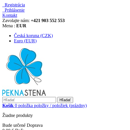
Registrácia
Prihlásenie
Kontakt
Zavolajte nám:
+421 903 552 553
Mena :
EUR
Česká koruna (CZK)
Euro (EUR)
Hľadať
Košík
0
položka
položky / položiek
(prázdny)
Žiadne produkty
Bude určené
Doprava