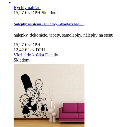
Rýchly náhľad
15,27 €
s DPH
Skladom
Nálepky na stenu - Gulôčky - dvojfarebné -...
nálepky, dekorácie, tapety, samolepky, nálepky na stenu
15,27 €
s DPH
12,42 €
bez DPH
Vložiť do košíka
Detaily
Skladom