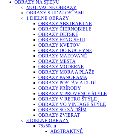
OBRAZY NA STENU
MOTIVAČNÉ OBRAZY
OBRAZY S UDALOSŤAMI
1 DIELNE OBRAZY
OBRAZY ABSTRAKTNÉ
OBRAZY ČIERNOBIELE
OBRAZY DETSKÉ
OBRAZY FENG SHUI
OBRAZY KVETOV
OBRAZY DO KUCHYNE
OBRAZY MAĽOVANÉ
OBRAZY MESTA
OBRAZY MODERNÉ
OBRAZY MORA A PLÁŽE
OBRAZY PANORÁMA
OBRAZY POSTÁV A ĽUDÍ
OBRAZY PRÍRODY
OBRAZY V PROVENCE ŠTÝLE
OBRAZY V RETRO ŠTÝLE
OBRAZY VO VINTAGE ŠTÝLE
OBRAZY SO ZÁTIŠÍM
OBRAZY ZVIERAT
3 DIELNE OBRAZY
75x50cm
ABSTRAKTNÉ