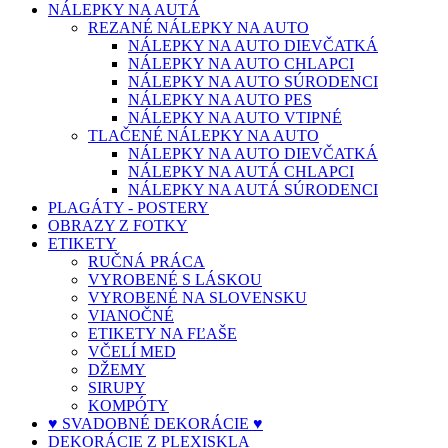
NÁLEPKY NA AUTÁ
REZANÉ NÁLEPKY NA AUTO
NÁLEPKY NA AUTO DIEVČATKÁ
NÁLEPKY NA AUTO CHLAPCI
NÁLEPKY NA AUTO SÚRODENCI
NÁLEPKY NA AUTO PES
NÁLEPKY NA AUTO VTIPNÉ
TLAČENÉ NÁLEPKY NA AUTO
NÁLEPKY NA AUTO DIEVČATKÁ
NÁLEPKY NA AUTÁ CHLAPCI
NÁLEPKY NA AUTÁ SÚRODENCI
PLAGÁTY - POSTERY
OBRAZY Z FOTKY
ETIKETY
RUČNÁ PRÁCA
VYROBENÉ S LÁSKOU
VYROBENÉ NA SLOVENSKU
VIANOČNÉ
ETIKETY NA FĽAŠE
VČELÍ MED
DŽEMY
SIRUPY
KOMPÓTY
♥ SVADOBNÉ DEKORÁCIE ♥
DEKORÁCIE Z PLEXISKLA