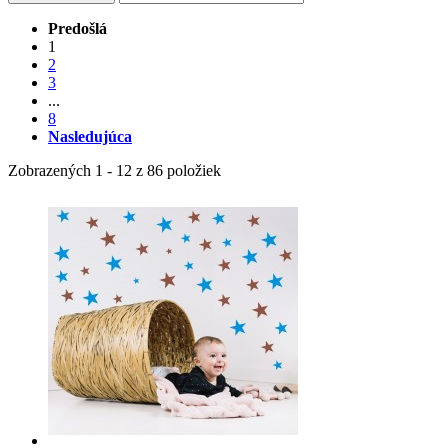
Predošlá
1
2
3
...
8
Nasledujúca
Zobrazených 1 - 12 z 86 položiek