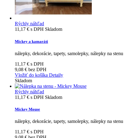
Rýchly náhľad
11,17 €
s DPH
Skladom
Mickey a kamaráti
nálepky, dekorácie, tapety, samolepky, nálepky na stenu
11,17 €
s DPH
9,08 €
bez DPH
Vložiť do košíka
Detaily
Skladom
Rýchly náhľad
11,17 €
s DPH
Skladom
Mickey Mouse
nálepky, dekorácie, tapety, samolepky, nálepky na stenu
11,17 €
s DPH
9,08 €
bez DPH