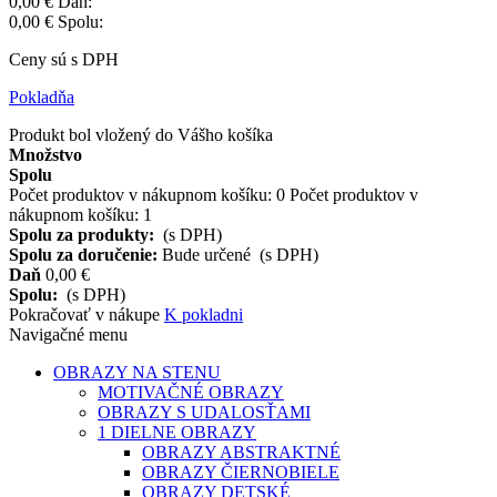
0,00 €
Daň:
0,00 €
Spolu:
Ceny sú s DPH
Pokladňa
Produkt bol vložený do Vášho košíka
Množstvo
Spolu
Počet produktov v nákupnom košíku:
0
Počet produktov v
nákupnom košíku: 1
Spolu za produkty:
(s DPH)
Spolu za doručenie:
Bude určené
(s DPH)
Daň
0,00 €
Spolu:
(s DPH)
Pokračovať v nákupe
K pokladni
Navigačné menu
OBRAZY NA STENU
MOTIVAČNÉ OBRAZY
OBRAZY S UDALOSŤAMI
1 DIELNE OBRAZY
OBRAZY ABSTRAKTNÉ
OBRAZY ČIERNOBIELE
OBRAZY DETSKÉ