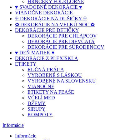
HRNČEKY FOLKLÓRNE
♥ SVADOBNÉ DEKORÁCIE ♥
VIANOČNÉ DEKORÁCIE
♰ DEKORÁCIE NA DUŠIČKY ♰
✿ DEKORÁCIE NA VEĽKÚ NOC ✿
DEKORÁCIE PRE DETIČKY
DEKORÁCIE PRE CHLAPCOV
DEKORÁCIE PRE DIEVČATÁ
DEKORÁCIE PRE SÚRODENCOV
♥ DEŇ MATIEK ♥
DEKORÁCIE Z PLEXISKLA
ETIKETY
RUČNÁ PRÁCA
VYROBENÉ S LÁSKOU
VYROBENÉ NA SLOVENSKU
VIANOČNÉ
ETIKETY NA FĽAŠE
VČELÍ MED
DŽEMY
SIRUPY
KOMPÓTY
Informácie
Informácie