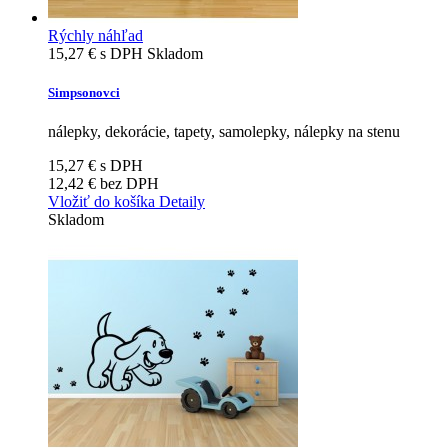
Rýchly náhľad
15,27 €
s DPH
Skladom
Simpsonovci
nálepky, dekorácie, tapety, samolepky, nálepky na stenu
15,27 €
s DPH
12,42 €
bez DPH
Vložiť do košíka
Detaily
Skladom