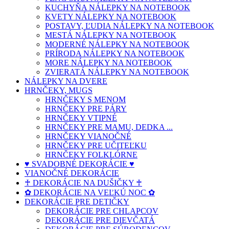
KUCHYŇA NÁLEPKY NA NOTEBOOK
KVETY NÁLEPKY NA NOTEBOOK
POSTAVY, ĽUDIA NÁLEPKY NA NOTEBOOK
MESTÁ NÁLEPKY NA NOTEBOOK
MODERNÉ NÁLEPKY NA NOTEBOOK
PRÍRODA NÁLEPKY NA NOTEBOOK
MORE NÁLEPKY NA NOTEBOOK
ZVIERATÁ NÁLEPKY NA NOTEBOOK
NÁLEPKY NA DVERE
HRNČEKY, MUGS
HRNČEKY S MENOM
HRNČEKY PRE PÁRY
HRNČEKY VTIPNÉ
HRNČEKY PRE MAMU, DEDKA ...
HRNČEKY VIANOČNÉ
HRNČEKY PRE UČITEĽKU
HRNČEKY FOLKLÓRNE
♥ SVADOBNÉ DEKORÁCIE ♥
VIANOČNÉ DEKORÁCIE
♰ DEKORÁCIE NA DUŠIČKY ♰
✿ DEKORÁCIE NA VEĽKÚ NOC ✿
DEKORÁCIE PRE DETIČKY
DEKORÁCIE PRE CHLAPCOV
DEKORÁCIE PRE DIEVČATÁ