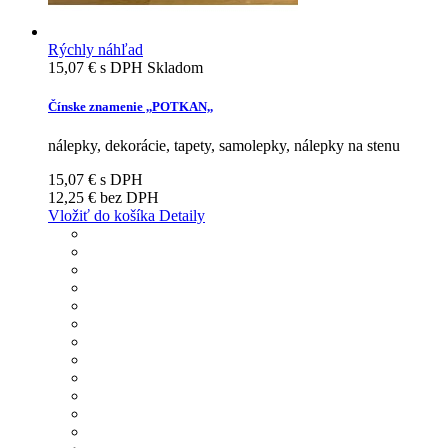
Rýchly náhľad
15,07 €
s DPH
Skladom
Čínske znamenie ,,POTKAN,,
nálepky, dekorácie, tapety, samolepky, nálepky na stenu
15,07 €
s DPH
12,25 €
bez DPH
Vložiť do košíka
Detaily