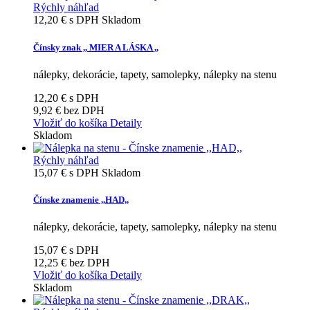
Rýchly náhľad
12,20 €
s DPH
Skladom
Čínsky znak ,, MIER A LÁSKA ,,
nálepky, dekorácie, tapety, samolepky, nálepky na stenu
12,20 €
s DPH
9,92 €
bez DPH
Vložiť do košíka
Detaily
Skladom
Rýchly náhľad
15,07 €
s DPH
Skladom
Čínske znamenie ,,HAD,,
nálepky, dekorácie, tapety, samolepky, nálepky na stenu
15,07 €
s DPH
12,25 €
bez DPH
Vložiť do košíka
Detaily
Skladom