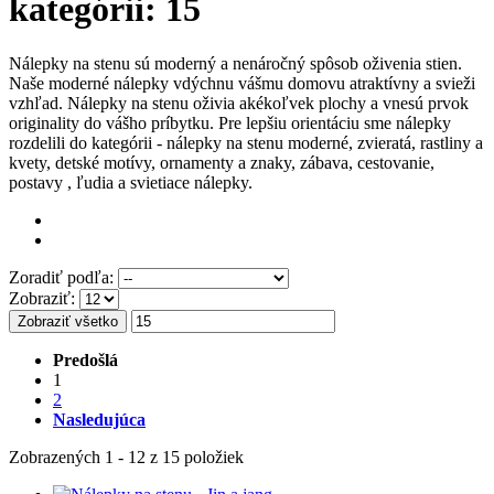
kategórii: 15
Nálepky na stenu sú moderný a nenáročný spôsob oživenia stien.
Naše moderné nálepky vdýchnu vášmu domovu atraktívny a svieži
vzhľad. Nálepky na stenu oživia akékoľvek plochy a vnesú prvok
originality do vášho príbytku. Pre lepšiu orientáciu sme nálepky
rozdelili do kategórii - nálepky na stenu moderné, zvieratá, rastliny a
kvety, detské motívy, ornamenty a znaky, zábava, cestovanie,
postavy , ľudia a svietiace nálepky.
Zoradiť podľa:
Zobraziť:
Zobraziť všetko
Predošlá
1
2
Nasledujúca
Zobrazených 1 - 12 z 15 položiek