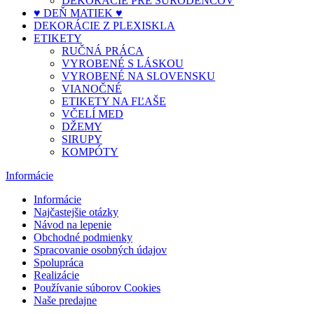
DEKORÁCIE PRE SÚRODENCOV
♥ DEŇ MATIEK ♥
DEKORÁCIE Z PLEXISKLA
ETIKETY
RUČNÁ PRÁCA
VYROBENÉ S LÁSKOU
VYROBENÉ NA SLOVENSKU
VIANOČNÉ
ETIKETY NA FĽAŠE
VČELÍ MED
DŽEMY
SIRUPY
KOMPÓTY
Informácie
Informácie
Najčastejšie otázky
Návod na lepenie
Obchodné podmienky
Spracovanie osobných údajov
Spolupráca
Realizácie
Používanie súborov Cookies
Naše predajne