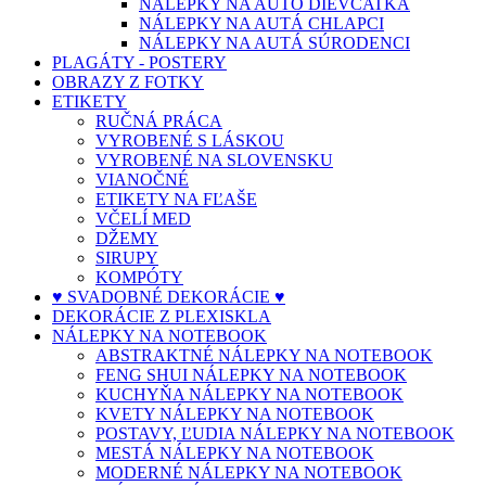
NÁLEPKY NA AUTO DIEVČATKÁ
NÁLEPKY NA AUTÁ CHLAPCI
NÁLEPKY NA AUTÁ SÚRODENCI
PLAGÁTY - POSTERY
OBRAZY Z FOTKY
ETIKETY
RUČNÁ PRÁCA
VYROBENÉ S LÁSKOU
VYROBENÉ NA SLOVENSKU
VIANOČNÉ
ETIKETY NA FĽAŠE
VČELÍ MED
DŽEMY
SIRUPY
KOMPÓTY
♥ SVADOBNÉ DEKORÁCIE ♥
DEKORÁCIE Z PLEXISKLA
NÁLEPKY NA NOTEBOOK
ABSTRAKTNÉ NÁLEPKY NA NOTEBOOK
FENG SHUI NÁLEPKY NA NOTEBOOK
KUCHYŇA NÁLEPKY NA NOTEBOOK
KVETY NÁLEPKY NA NOTEBOOK
POSTAVY, ĽUDIA NÁLEPKY NA NOTEBOOK
MESTÁ NÁLEPKY NA NOTEBOOK
MODERNÉ NÁLEPKY NA NOTEBOOK