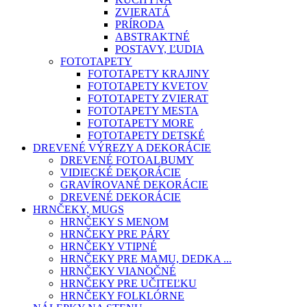
ZVIERATÁ
PRÍRODA
ABSTRAKTNÉ
POSTAVY, ĽUDIA
FOTOTAPETY
FOTOTAPETY KRAJINY
FOTOTAPETY KVETOV
FOTOTAPETY ZVIERAT
FOTOTAPETY MESTA
FOTOTAPETY MORE
FOTOTAPETY DETSKÉ
DREVENÉ VÝREZY A DEKORÁCIE
DREVENÉ FOTOALBUMY
VIDIECKÉ DEKORÁCIE
GRAVÍROVANÉ DEKORÁCIE
DREVENÉ DEKORÁCIE
HRNČEKY, MUGS
HRNČEKY S MENOM
HRNČEKY PRE PÁRY
HRNČEKY VTIPNÉ
HRNČEKY PRE MAMU, DEDKA ...
HRNČEKY VIANOČNÉ
HRNČEKY PRE UČITEĽKU
HRNČEKY FOLKLÓRNE