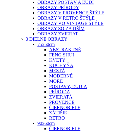
OBRAZY POSTÁV A ĽUDÍ
OBRAZY PRÍRODY
OBRAZY V PROVENCE ŠTÝLE
OBRAZY V RETRO ŠTÝLE
OBRAZY VO VINTAGE ŠTÝLE
OBRAZY SO ZÁTIŠÍM
OBRAZY ZVIERAT
3 DIELNE OBRAZY
75x50cm
ABSTRAKTNÉ
FENG SHUI
KVETY
KUCHYŇA
MESTÁ
MODERNÉ
MORE
POSTAVY, ĽUDIA
PRÍRODA
ZVIERATÁ
PROVENCE
ČIERNOBIELE
ZÁTIŠIE
RETRO
90x60cm
ČIERNOBIELE