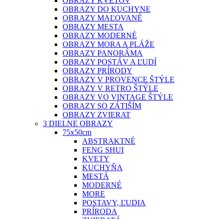
OBRAZY KVETOV
OBRAZY DO KUCHYNE
OBRAZY MAĽOVANÉ
OBRAZY MESTA
OBRAZY MODERNÉ
OBRAZY MORA A PLÁŽE
OBRAZY PANORÁMA
OBRAZY POSTÁV A ĽUDÍ
OBRAZY PRÍRODY
OBRAZY V PROVENCE ŠTÝLE
OBRAZY V RETRO ŠTÝLE
OBRAZY VO VINTAGE ŠTÝLE
OBRAZY SO ZÁTIŠÍM
OBRAZY ZVIERAT
3 DIELNE OBRAZY
75x50cm
ABSTRAKTNÉ
FENG SHUI
KVETY
KUCHYŇA
MESTÁ
MODERNÉ
MORE
POSTAVY, ĽUDIA
PRÍRODA