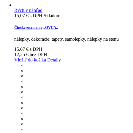
Rýchly náhľad
15,07 €
s DPH
Skladom
Čínske znamenie ,,OVCA,,
nálepky, dekorácie, tapety, samolepky, nálepky na stenu
15,07 €
s DPH
12,25 €
bez DPH
Vložiť do košíka
Detaily