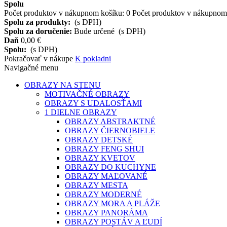
Spolu
Počet produktov v nákupnom košíku:
0
Počet produktov v nákupnom 
Spolu za produkty:
(s DPH)
Spolu za doručenie:
Bude určené
(s DPH)
Daň
0,00 €
Spolu:
(s DPH)
Pokračovať v nákupe
K pokladni
Navigačné menu
OBRAZY NA STENU
MOTIVAČNÉ OBRAZY
OBRAZY S UDALOSŤAMI
1 DIELNE OBRAZY
OBRAZY ABSTRAKTNÉ
OBRAZY ČIERNOBIELE
OBRAZY DETSKÉ
OBRAZY FENG SHUI
OBRAZY KVETOV
OBRAZY DO KUCHYNE
OBRAZY MAĽOVANÉ
OBRAZY MESTA
OBRAZY MODERNÉ
OBRAZY MORA A PLÁŽE
OBRAZY PANORÁMA
OBRAZY POSTÁV A ĽUDÍ