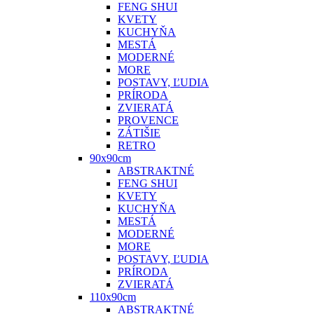
FENG SHUI
KVETY
KUCHYŇA
MESTÁ
MODERNÉ
MORE
POSTAVY, ĽUDIA
PRÍRODA
ZVIERATÁ
PROVENCE
ZÁTIŠIE
RETRO
90x90cm
ABSTRAKTNÉ
FENG SHUI
KVETY
KUCHYŇA
MESTÁ
MODERNÉ
MORE
POSTAVY, ĽUDIA
PRÍRODA
ZVIERATÁ
110x90cm
ABSTRAKTNÉ