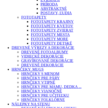
PRÍRODA
ABSTRAKTNÉ
POSTAVY, ĽUDIA
FOTOTAPETY
FOTOTAPETY KRAJINY
FOTOTAPETY KVETOV
FOTOTAPETY ZVIERAT
FOTOTAPETY MESTA
FOTOTAPETY MORE
FOTOTAPETY DETSKÉ
DREVENÉ VÝREZY A DEKORÁCIE
DREVENÉ FOTOALBUMY
VIDIECKÉ DEKORÁCIE
GRAVÍROVANÉ DEKORÁCIE
DREVENÉ DEKORÁCIE
HRNČEKY, MUGS
HRNČEKY S MENOM
HRNČEKY PRE PÁRY
HRNČEKY VTIPNÉ
HRNČEKY PRE MAMU, DEDKA ...
HRNČEKY VIANOČNÉ
HRNČEKY PRE UČITEĽKU
HRNČEKY FOLKLÓRNE
NÁLEPKY NA STENU