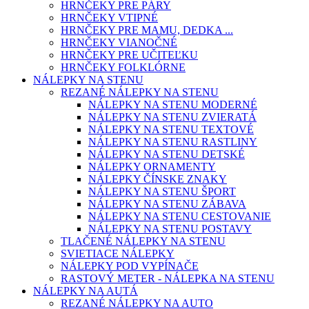
HRNČEKY PRE PÁRY
HRNČEKY VTIPNÉ
HRNČEKY PRE MAMU, DEDKA ...
HRNČEKY VIANOČNÉ
HRNČEKY PRE UČITEĽKU
HRNČEKY FOLKLÓRNE
NÁLEPKY NA STENU
REZANÉ NÁLEPKY NA STENU
NÁLEPKY NA STENU MODERNÉ
NÁLEPKY NA STENU ZVIERATÁ
NÁLEPKY NA STENU TEXTOVÉ
NÁLEPKY NA STENU RASTLINY
NÁLEPKY NA STENU DETSKÉ
NÁLEPKY ORNAMENTY
NÁLEPKY ČÍNSKE ZNAKY
NÁLEPKY NA STENU ŠPORT
NÁLEPKY NA STENU ZÁBAVA
NÁLEPKY NA STENU CESTOVANIE
NÁLEPKY NA STENU POSTAVY
TLAČENÉ NÁLEPKY NA STENU
SVIETIACE NÁLEPKY
NÁLEPKY POD VYPÍNAČE
RASTOVÝ METER - NÁLEPKA NA STENU
NÁLEPKY NA AUTÁ
REZANÉ NÁLEPKY NA AUTO