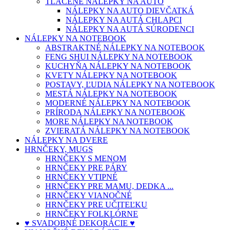
TLAČENÉ NÁLEPKY NA AUTO
NÁLEPKY NA AUTO DIEVČATKÁ
NÁLEPKY NA AUTÁ CHLAPCI
NÁLEPKY NA AUTÁ SÚRODENCI
NÁLEPKY NA NOTEBOOK
ABSTRAKTNÉ NÁLEPKY NA NOTEBOOK
FENG SHUI NÁLEPKY NA NOTEBOOK
KUCHYŇA NÁLEPKY NA NOTEBOOK
KVETY NÁLEPKY NA NOTEBOOK
POSTAVY, ĽUDIA NÁLEPKY NA NOTEBOOK
MESTÁ NÁLEPKY NA NOTEBOOK
MODERNÉ NÁLEPKY NA NOTEBOOK
PRÍRODA NÁLEPKY NA NOTEBOOK
MORE NÁLEPKY NA NOTEBOOK
ZVIERATÁ NÁLEPKY NA NOTEBOOK
NÁLEPKY NA DVERE
HRNČEKY, MUGS
HRNČEKY S MENOM
HRNČEKY PRE PÁRY
HRNČEKY VTIPNÉ
HRNČEKY PRE MAMU, DEDKA ...
HRNČEKY VIANOČNÉ
HRNČEKY PRE UČITEĽKU
HRNČEKY FOLKLÓRNE
♥ SVADOBNÉ DEKORÁCIE ♥