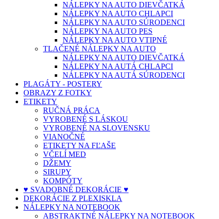
NÁLEPKY NA AUTO DIEVČATKÁ
NÁLEPKY NA AUTO CHLAPCI
NÁLEPKY NA AUTO SÚRODENCI
NÁLEPKY NA AUTO PES
NÁLEPKY NA AUTO VTIPNÉ
TLAČENÉ NÁLEPKY NA AUTO
NÁLEPKY NA AUTO DIEVČATKÁ
NÁLEPKY NA AUTÁ CHLAPCI
NÁLEPKY NA AUTÁ SÚRODENCI
PLAGÁTY - POSTERY
OBRAZY Z FOTKY
ETIKETY
RUČNÁ PRÁCA
VYROBENÉ S LÁSKOU
VYROBENÉ NA SLOVENSKU
VIANOČNÉ
ETIKETY NA FĽAŠE
VČELÍ MED
DŽEMY
SIRUPY
KOMPÓTY
♥ SVADOBNÉ DEKORÁCIE ♥
DEKORÁCIE Z PLEXISKLA
NÁLEPKY NA NOTEBOOK
ABSTRAKTNÉ NÁLEPKY NA NOTEBOOK