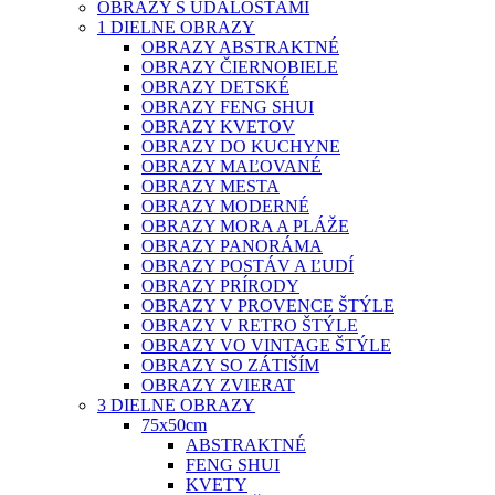
OBRAZY S UDALOSŤAMI
1 DIELNE OBRAZY
OBRAZY ABSTRAKTNÉ
OBRAZY ČIERNOBIELE
OBRAZY DETSKÉ
OBRAZY FENG SHUI
OBRAZY KVETOV
OBRAZY DO KUCHYNE
OBRAZY MAĽOVANÉ
OBRAZY MESTA
OBRAZY MODERNÉ
OBRAZY MORA A PLÁŽE
OBRAZY PANORÁMA
OBRAZY POSTÁV A ĽUDÍ
OBRAZY PRÍRODY
OBRAZY V PROVENCE ŠTÝLE
OBRAZY V RETRO ŠTÝLE
OBRAZY VO VINTAGE ŠTÝLE
OBRAZY SO ZÁTIŠÍM
OBRAZY ZVIERAT
3 DIELNE OBRAZY
75x50cm
ABSTRAKTNÉ
FENG SHUI
KVETY