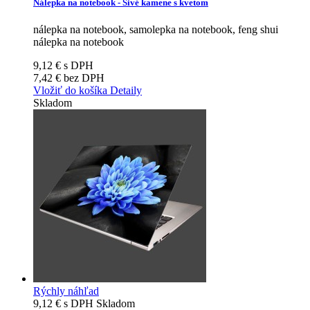
Nálepka na notebook - Sivé kamene s kvetom
nálepka na notebook, samolepka na notebook, feng shui
nálepka na notebook
9,12 €
s DPH
7,42 €
bez DPH
Vložiť do košíka
Detaily
Skladom
Rýchly náhľad
9,12 €
s DPH
Skladom