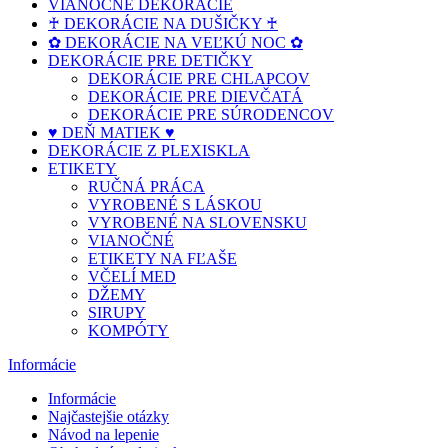
VIANOČNÉ DEKORÁCIE
♰ DEKORÁCIE NA DUŠIČKY ♰
✿ DEKORÁCIE NA VEĽKÚ NOC ✿
DEKORÁCIE PRE DETIČKY
DEKORÁCIE PRE CHLAPCOV
DEKORÁCIE PRE DIEVČATÁ
DEKORÁCIE PRE SÚRODENCOV
♥ DEŇ MATIEK ♥
DEKORÁCIE Z PLEXISKLA
ETIKETY
RUČNÁ PRÁCA
VYROBENÉ S LÁSKOU
VYROBENÉ NA SLOVENSKU
VIANOČNÉ
ETIKETY NA FĽAŠE
VČELÍ MED
DŽEMY
SIRUPY
KOMPÓTY
Informácie
Informácie
Najčastejšie otázky
Návod na lepenie