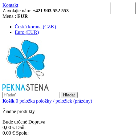
Kontakt
Prihlásenie
Registrácia
Zavolajte nám:
+421 903 552 553
Mena :
EUR
Česká koruna (CZK)
Euro (EUR)
Hľadať
Košík
0
položka
položky / položiek
(prázdny)
Žiadne produkty
Bude určené
Doprava
0,00 €
Daň:
0,00 €
Spolu: