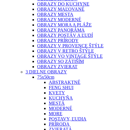
OBRAZY DO KUCHYNE
OBRAZY MAĽOVANÉ
OBRAZY MESTA
OBRAZY MODERNÉ
OBRAZY MORA A PLÁŽE
OBRAZY PANORÁMA
OBRAZY POSTÁV A ĽUDÍ
OBRAZY PRÍRODY
OBRAZY V PROVENCE ŠTÝLE
OBRAZY V RETRO ŠTÝLE
OBRAZY VO VINTAGE ŠTÝLE
OBRAZY SO ZÁTIŠÍM
OBRAZY ZVIERAT
3 DIELNE OBRAZY
75x50cm
ABSTRAKTNÉ
FENG SHUI
KVETY
KUCHYŇA
MESTÁ
MODERNÉ
MORE
POSTAVY, ĽUDIA
PRÍRODA
ZVIERATÁ