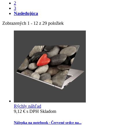
2
3
Nasledujúca
Zobrazených 1 - 12 z 29 položiek
Rýchly náhľad
9,12 €
s DPH
Skladom
Nálepka na notebook - Červené srdce na...