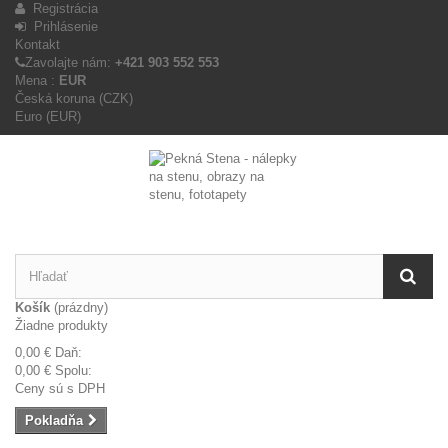
Registrácia
Prihlásenie
Kontakt
Zavolajte nám:
+421 903 552 553
Mena :
EUR
Česká koruna (CZK)
Euro (EUR)
Košík
(prázdny)
Žiadne produkty
0,00 €
Daň:
0,00 €
Spolu:
Ceny sú s DPH
Pokladňa