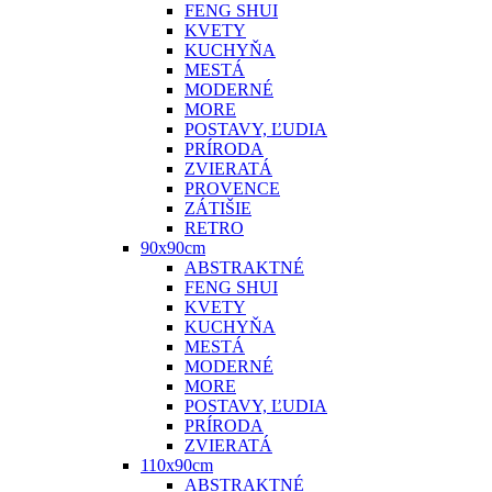
FENG SHUI
KVETY
KUCHYŇA
MESTÁ
MODERNÉ
MORE
POSTAVY, ĽUDIA
PRÍRODA
ZVIERATÁ
PROVENCE
ZÁTIŠIE
RETRO
90x90cm
ABSTRAKTNÉ
FENG SHUI
KVETY
KUCHYŇA
MESTÁ
MODERNÉ
MORE
POSTAVY, ĽUDIA
PRÍRODA
ZVIERATÁ
110x90cm
ABSTRAKTNÉ