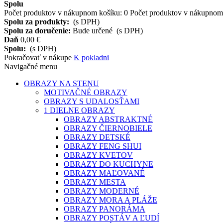
Spolu
Počet produktov v nákupnom košíku:
0
Počet produktov v nákupnom 
Spolu za produkty:
(s DPH)
Spolu za doručenie:
Bude určené
(s DPH)
Daň
0,00 €
Spolu:
(s DPH)
Pokračovať v nákupe
K pokladni
Navigačné menu
OBRAZY NA STENU
MOTIVAČNÉ OBRAZY
OBRAZY S UDALOSŤAMI
1 DIELNE OBRAZY
OBRAZY ABSTRAKTNÉ
OBRAZY ČIERNOBIELE
OBRAZY DETSKÉ
OBRAZY FENG SHUI
OBRAZY KVETOV
OBRAZY DO KUCHYNE
OBRAZY MAĽOVANÉ
OBRAZY MESTA
OBRAZY MODERNÉ
OBRAZY MORA A PLÁŽE
OBRAZY PANORÁMA
OBRAZY POSTÁV A ĽUDÍ