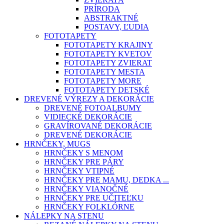
PRÍRODA
ABSTRAKTNÉ
POSTAVY, ĽUDIA
FOTOTAPETY
FOTOTAPETY KRAJINY
FOTOTAPETY KVETOV
FOTOTAPETY ZVIERAT
FOTOTAPETY MESTA
FOTOTAPETY MORE
FOTOTAPETY DETSKÉ
DREVENÉ VÝREZY A DEKORÁCIE
DREVENÉ FOTOALBUMY
VIDIECKÉ DEKORÁCIE
GRAVÍROVANÉ DEKORÁCIE
DREVENÉ DEKORÁCIE
HRNČEKY, MUGS
HRNČEKY S MENOM
HRNČEKY PRE PÁRY
HRNČEKY VTIPNÉ
HRNČEKY PRE MAMU, DEDKA ...
HRNČEKY VIANOČNÉ
HRNČEKY PRE UČITEĽKU
HRNČEKY FOLKLÓRNE
NÁLEPKY NA STENU