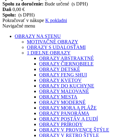
Spolu za doručenie:
Bude určené
(s DPH)
Daň
0,00 €
Spolu:
(s DPH)
Pokračovať v nákupe
K pokladni
Navigačné menu
OBRAZY NA STENU
MOTIVAČNÉ OBRAZY
OBRAZY S UDALOSŤAMI
1 DIELNE OBRAZY
OBRAZY ABSTRAKTNÉ
OBRAZY ČIERNOBIELE
OBRAZY DETSKÉ
OBRAZY FENG SHUI
OBRAZY KVETOV
OBRAZY DO KUCHYNE
OBRAZY MAĽOVANÉ
OBRAZY MESTA
OBRAZY MODERNÉ
OBRAZY MORA A PLÁŽE
OBRAZY PANORÁMA
OBRAZY POSTÁV A ĽUDÍ
OBRAZY PRÍRODY
OBRAZY V PROVENCE ŠTÝLE
OBRAZY V RETRO ŠTÝLE