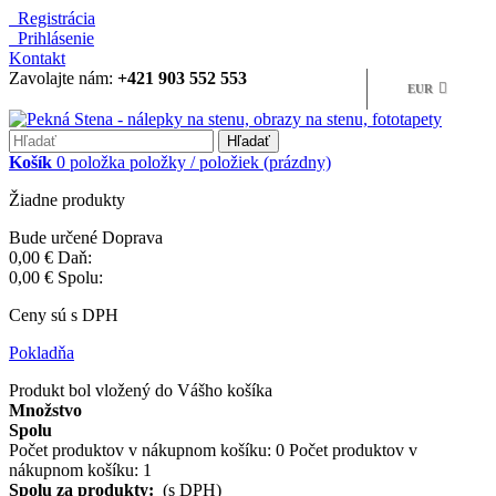
Registrácia
Prihlásenie
Kontakt
Zavolajte nám:
+421 903 552 553
EUR
Hľadať
Košík
0
položka
položky / položiek
(prázdny)
Žiadne produkty
Bude určené
Doprava
0,00 €
Daň:
0,00 €
Spolu:
Ceny sú s DPH
Pokladňa
Produkt bol vložený do Vášho košíka
Množstvo
Spolu
Počet produktov v nákupnom košíku:
0
Počet produktov v
nákupnom košíku: 1
Spolu za produkty:
(s DPH)