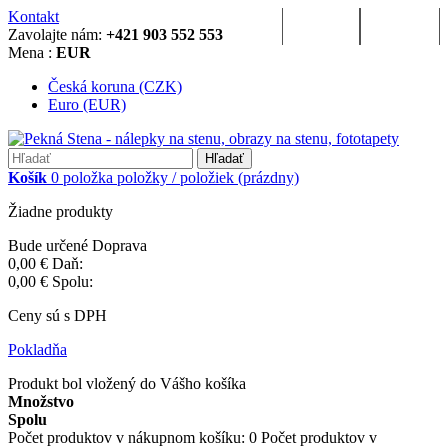
Kontakt
Prihlásenie
Registrácia
Zavolajte nám:
+421 903 552 553
Mena :
EUR
Česká koruna (CZK)
Euro (EUR)
Hľadať
Košík
0
položka
položky / položiek
(prázdny)
Žiadne produkty
Bude určené
Doprava
0,00 €
Daň:
0,00 €
Spolu:
Ceny sú s DPH
Pokladňa
Produkt bol vložený do Vášho košíka
Množstvo
Spolu
Počet produktov v nákupnom košíku:
0
Počet produktov v