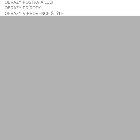
OBRAZY POSTÁV A ĽUDÍ
OBRAZY PRÍRODY
OBRAZY V PROVENCE ŠTÝLE
OBRAZY V RETRO ŠTÝLE
OBRAZY VO VINTAGE ŠTÝLE
OBRAZY SO ZÁTIŠÍM
OBRAZY ZVIERAT
3 DIELNE OBRAZY
75x50cm
ABSTRAKTNÉ
FENG SHUI
KVETY
KUCHYŇA
MESTÁ
MODERNÉ
MORE
POSTAVY, ĽUDIA
PRÍRODA
ZVIERATÁ
PROVENCE
ČIERNOBIELE
ZÁTIŠIE
RETRO
90x60cm
ČIERNOBIELE