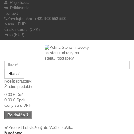
Registrácia
Prihlásenie
Kontakt
Zavolajte nám:
+421 903 552 553
Mena :
EUR
Česká koruna (CZK)
Euro (EUR)
Hľadať
Košík
(prázdny)
Žiadne produkty
0,00 €
Daň:
0,00 €
Spolu:
Ceny sú s DPH
Pokladňa
Produkt bol vložený do Vášho košíka
Množstvo