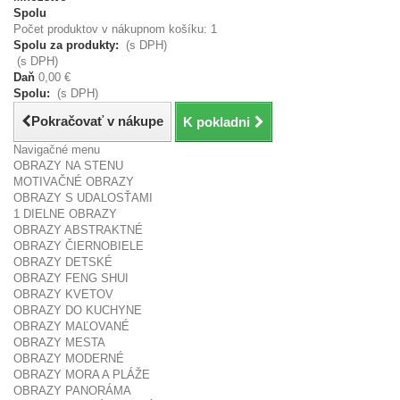
Spolu
Počet produktov v nákupnom košíku: 1
Spolu za produkty:
(s DPH)
(s DPH)
Daň
0,00 €
Spolu:
(s DPH)
Pokračovať v nákupe
K pokladni
Navigačné menu
OBRAZY NA STENU
MOTIVAČNÉ OBRAZY
OBRAZY S UDALOSŤAMI
1 DIELNE OBRAZY
OBRAZY ABSTRAKTNÉ
OBRAZY ČIERNOBIELE
OBRAZY DETSKÉ
OBRAZY FENG SHUI
OBRAZY KVETOV
OBRAZY DO KUCHYNE
OBRAZY MAĽOVANÉ
OBRAZY MESTA
OBRAZY MODERNÉ
OBRAZY MORA A PLÁŽE
OBRAZY PANORÁMA