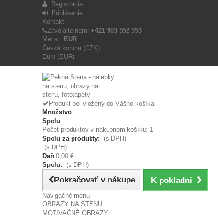
Registrácia
Prihlásenie
Kontakt
Zavolajte nám:
+421 903 552 553
Mena :
EUR
Česká koruna (CZK)
Euro (EUR)
Produkt bol vložený do Vášho košíka
Množstvo
Spolu
Počet produktov v nákupnom košíku: 1
Spolu za produkty:
(s DPH)
(s DPH)
Daň
0,00 €
Spolu:
(s DPH)
Pokračovať v nákupe
K pokladni
Navigačné menu
OBRAZY NA STENU
MOTIVAČNÉ OBRAZY