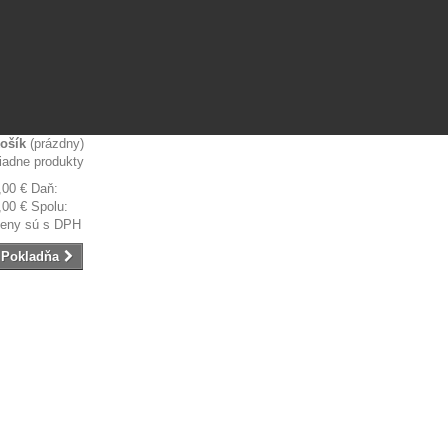
ošík
(prázdny)
iadne produkty
,00 €
Daň:
,00 €
Spolu:
eny sú s DPH
Pokladňa