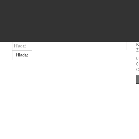
K
Ž
Hľadať
0
0
C