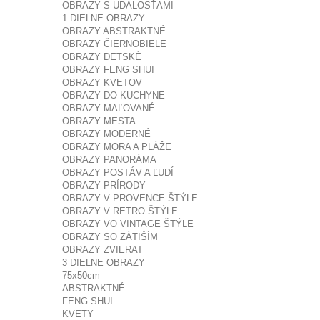
OBRAZY S UDALOSŤAMI
1 DIELNE OBRAZY
OBRAZY ABSTRAKTNÉ
OBRAZY ČIERNOBIELE
OBRAZY DETSKÉ
OBRAZY FENG SHUI
OBRAZY KVETOV
OBRAZY DO KUCHYNE
OBRAZY MAĽOVANÉ
OBRAZY MESTA
OBRAZY MODERNÉ
OBRAZY MORA A PLÁŽE
OBRAZY PANORÁMA
OBRAZY POSTÁV A ĽUDÍ
OBRAZY PRÍRODY
OBRAZY V PROVENCE ŠTÝLE
OBRAZY V RETRO ŠTÝLE
OBRAZY VO VINTAGE ŠTÝLE
OBRAZY SO ZÁTIŠÍM
OBRAZY ZVIERAT
3 DIELNE OBRAZY
75x50cm
ABSTRAKTNÉ
FENG SHUI
KVETY