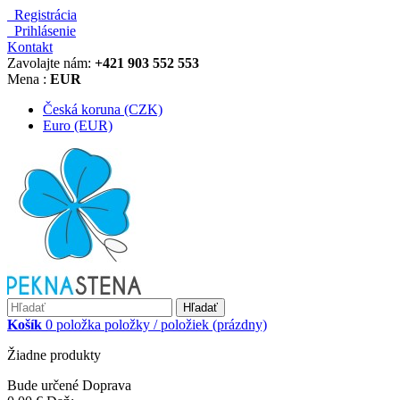
Registrácia
Prihlásenie
Kontakt
Zavolajte nám:
+421 903 552 553
Mena :
EUR
Česká koruna (CZK)
Euro (EUR)
Hľadať
Košík
0
položka
položky / položiek
(prázdny)
Žiadne produkty
Bude určené
Doprava