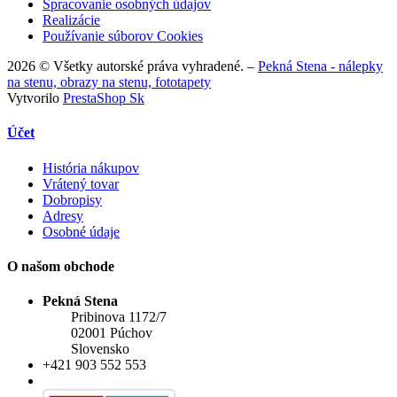
Spracovanie osobných údajov
Realizácie
Používanie súborov Cookies
2026 © Všetky autorské práva vyhradené. –
Pekná Stena - nálepky
na stenu, obrazy na stenu, fototapety
Vytvorilo
PrestaShop Sk
Účet
História nákupov
Vrátený tovar
Dobropisy
Adresy
Osobné údaje
O našom obchode
Pekná Stena
Pribinova 1172/7
02001 Púchov
Slovensko
+421 903 552 553