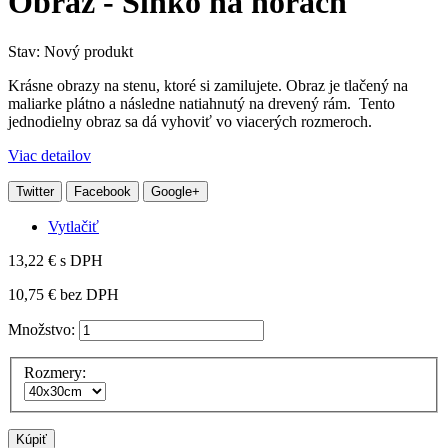
Obraz - Slnko na horách
Stav:
Nový produkt
Krásne obrazy na stenu, ktoré si zamilujete. Obraz je tlačený na
maliarke plátno a následne natiahnutý na drevený rám. Tento
jednodielny obraz sa dá vyhoviť vo viacerých rozmeroch.
Viac detailov
Twitter
Facebook
Google+
Vytlačiť
13,22 €
s DPH
10,75 €
bez DPH
Množstvo:
Rozmery:
Kúpiť