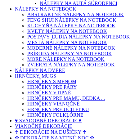
NÁLEPKY NA AUTÁ SÚRODENCI
NÁLEPKY NA NOTEBOOK
ABSTRAKTNÉ NÁLEPKY NA NOTEBOOK
FENG SHUI NÁLEPKY NA NOTEBOOK
KUCHYŇA NÁLEPKY NA NOTEBOOK
KVETY NÁLEPKY NA NOTEBOOK
POSTAVY, ĽUDIA NÁLEPKY NA NOTEBOOK
MESTÁ NÁLEPKY NA NOTEBOOK
MODERNÉ NÁLEPKY NA NOTEBOOK
PRÍRODA NÁLEPKY NA NOTEBOOK
MORE NÁLEPKY NA NOTEBOOK
ZVIERATÁ NÁLEPKY NA NOTEBOOK
NÁLEPKY NA DVERE
HRNČEKY, MUGS
HRNČEKY S MENOM
HRNČEKY PRE PÁRY
HRNČEKY VTIPNÉ
HRNČEKY PRE MAMU, DEDKA ...
HRNČEKY VIANOČNÉ
HRNČEKY PRE UČITEĽKU
HRNČEKY FOLKLÓRNE
♥ SVADOBNÉ DEKORÁCIE ♥
VIANOČNÉ DEKORÁCIE
♰ DEKORÁCIE NA DUŠIČKY ♰
✿ DEKORÁCIE NA VEĽKÚ NOC ✿