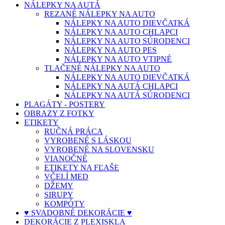
NÁLEPKY NA AUTÁ
REZANÉ NÁLEPKY NA AUTO
NÁLEPKY NA AUTO DIEVČATKÁ
NÁLEPKY NA AUTO CHLAPCI
NÁLEPKY NA AUTO SÚRODENCI
NÁLEPKY NA AUTO PES
NÁLEPKY NA AUTO VTIPNÉ
TLAČENÉ NÁLEPKY NA AUTO
NÁLEPKY NA AUTO DIEVČATKÁ
NÁLEPKY NA AUTÁ CHLAPCI
NÁLEPKY NA AUTÁ SÚRODENCI
PLAGÁTY - POSTERY
OBRAZY Z FOTKY
ETIKETY
RUČNÁ PRÁCA
VYROBENÉ S LÁSKOU
VYROBENÉ NA SLOVENSKU
VIANOČNÉ
ETIKETY NA FĽAŠE
VČELÍ MED
DŽEMY
SIRUPY
KOMPÓTY
♥ SVADOBNÉ DEKORÁCIE ♥
DEKORÁCIE Z PLEXISKLA