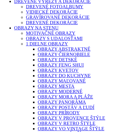
DREVENÉ VÝREZY A DEKORÁCIE
DREVENÉ FOTOALBUMY
VIDIECKÉ DEKORÁCIE
GRAVÍROVANÉ DEKORÁCIE
DREVENÉ DEKORÁCIE
OBRAZY NA STENU
MOTIVAČNÉ OBRAZY
OBRAZY S UDALOSŤAMI
1 DIELNE OBRAZY
OBRAZY ABSTRAKTNÉ
OBRAZY ČIERNOBIELE
OBRAZY DETSKÉ
OBRAZY FENG SHUI
OBRAZY KVETOV
OBRAZY DO KUCHYNE
OBRAZY MAĽOVANÉ
OBRAZY MESTA
OBRAZY MODERNÉ
OBRAZY MORA A PLÁŽE
OBRAZY PANORÁMA
OBRAZY POSTÁV A ĽUDÍ
OBRAZY PRÍRODY
OBRAZY V PROVENCE ŠTÝLE
OBRAZY V RETRO ŠTÝLE
OBRAZY VO VINTAGE ŠTÝLE