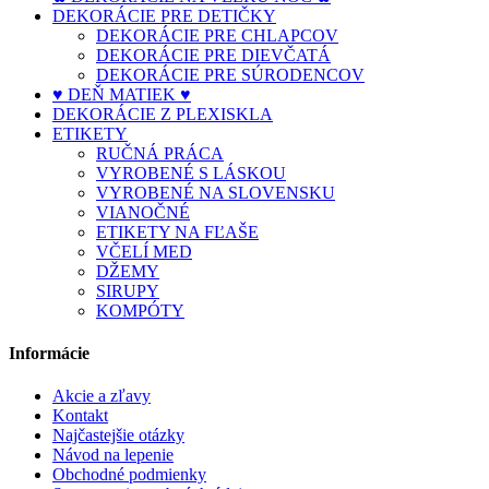
DEKORÁCIE PRE DETIČKY
DEKORÁCIE PRE CHLAPCOV
DEKORÁCIE PRE DIEVČATÁ
DEKORÁCIE PRE SÚRODENCOV
♥ DEŇ MATIEK ♥
DEKORÁCIE Z PLEXISKLA
ETIKETY
RUČNÁ PRÁCA
VYROBENÉ S LÁSKOU
VYROBENÉ NA SLOVENSKU
VIANOČNÉ
ETIKETY NA FĽAŠE
VČELÍ MED
DŽEMY
SIRUPY
KOMPÓTY
Informácie
Akcie a zľavy
Kontakt
Najčastejšie otázky
Návod na lepenie
Obchodné podmienky