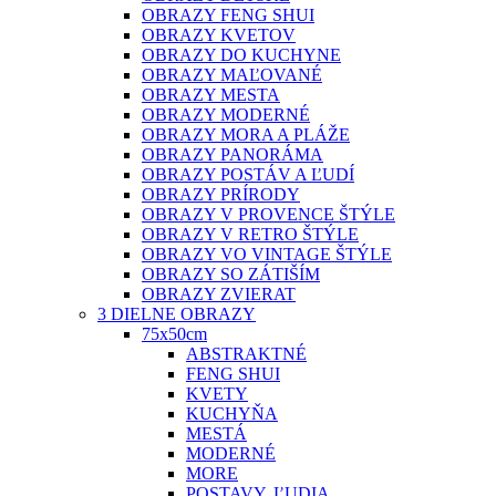
OBRAZY FENG SHUI
OBRAZY KVETOV
OBRAZY DO KUCHYNE
OBRAZY MAĽOVANÉ
OBRAZY MESTA
OBRAZY MODERNÉ
OBRAZY MORA A PLÁŽE
OBRAZY PANORÁMA
OBRAZY POSTÁV A ĽUDÍ
OBRAZY PRÍRODY
OBRAZY V PROVENCE ŠTÝLE
OBRAZY V RETRO ŠTÝLE
OBRAZY VO VINTAGE ŠTÝLE
OBRAZY SO ZÁTIŠÍM
OBRAZY ZVIERAT
3 DIELNE OBRAZY
75x50cm
ABSTRAKTNÉ
FENG SHUI
KVETY
KUCHYŇA
MESTÁ
MODERNÉ
MORE
POSTAVY, ĽUDIA