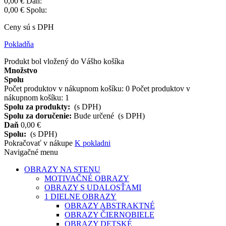
0,00 €
Daň:
0,00 €
Spolu:
Ceny sú s DPH
Pokladňa
Produkt bol vložený do Vášho košíka
Množstvo
Spolu
Počet produktov v nákupnom košíku:
0
Počet produktov v
nákupnom košíku: 1
Spolu za produkty:
(s DPH)
Spolu za doručenie:
Bude určené
(s DPH)
Daň
0,00 €
Spolu:
(s DPH)
Pokračovať v nákupe
K pokladni
Navigačné menu
OBRAZY NA STENU
MOTIVAČNÉ OBRAZY
OBRAZY S UDALOSŤAMI
1 DIELNE OBRAZY
OBRAZY ABSTRAKTNÉ
OBRAZY ČIERNOBIELE
OBRAZY DETSKÉ