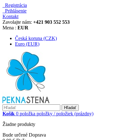
Registrácia
Prihlásenie
Kontakt
Zavolajte nám:
+421 903 552 553
Mena :
EUR
Česká koruna (CZK)
Euro (EUR)
Hľadať
Košík
0
položka
položky / položiek
(prázdny)
Žiadne produkty
Bude určené
Doprava