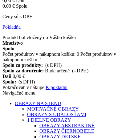
0,00 €
Daň:
0,00 €
Spolu:
Ceny sú s DPH
Pokladňa
Produkt bol vložený do Vášho košíka
Množstvo
Spolu
Počet produktov v nákupnom košíku:
0
Počet produktov v
nákupnom košíku: 1
Spolu za produkty:
(s DPH)
Spolu za doručenie:
Bude určené
(s DPH)
Daň
0,00 €
Spolu:
(s DPH)
Pokračovať v nákupe
K pokladni
Navigačné menu
OBRAZY NA STENU
MOTIVAČNÉ OBRAZY
OBRAZY S UDALOSŤAMI
1 DIELNE OBRAZY
OBRAZY ABSTRAKTNÉ
OBRAZY ČIERNOBIELE
OBRAZY DETSKÉ