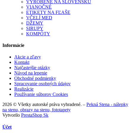
VYROBENÉ NA SLOVENSKU
VIANOČNÉ
ETIKETY NA FĽAŠE
VČELÍ MED
DŽEMY
SIRUPY
KOMPÓTY
Informácie
Akcie a zľavy
Kontakt
Najčastejšie otázky
Návod na lepenie
Obchodné podmienky
Spracovanie osobných údajov
Realizácie
Používanie súborov Cookies
2026 © Všetky autorské práva vyhradené. –
Pekná Stena - nálepky
na stenu, obrazy na stenu, fototapety
Vytvorilo
PrestaShop Sk
Účet