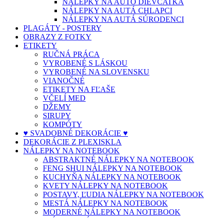
NÁLEPKY NA AUTO DIEVČATKÁ
NÁLEPKY NA AUTÁ CHLAPCI
NÁLEPKY NA AUTÁ SÚRODENCI
PLAGÁTY - POSTERY
OBRAZY Z FOTKY
ETIKETY
RUČNÁ PRÁCA
VYROBENÉ S LÁSKOU
VYROBENÉ NA SLOVENSKU
VIANOČNÉ
ETIKETY NA FĽAŠE
VČELÍ MED
DŽEMY
SIRUPY
KOMPÓTY
♥ SVADOBNÉ DEKORÁCIE ♥
DEKORÁCIE Z PLEXISKLA
NÁLEPKY NA NOTEBOOK
ABSTRAKTNÉ NÁLEPKY NA NOTEBOOK
FENG SHUI NÁLEPKY NA NOTEBOOK
KUCHYŇA NÁLEPKY NA NOTEBOOK
KVETY NÁLEPKY NA NOTEBOOK
POSTAVY, ĽUDIA NÁLEPKY NA NOTEBOOK
MESTÁ NÁLEPKY NA NOTEBOOK
MODERNÉ NÁLEPKY NA NOTEBOOK