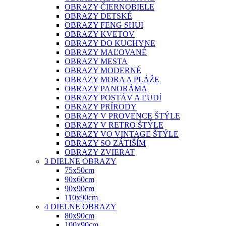
OBRAZY ČIERNOBIELE
OBRAZY DETSKÉ
OBRAZY FENG SHUI
OBRAZY KVETOV
OBRAZY DO KUCHYNE
OBRAZY MAĽOVANÉ
OBRAZY MESTA
OBRAZY MODERNÉ
OBRAZY MORA A PLÁŽE
OBRAZY PANORÁMA
OBRAZY POSTÁV A ĽUDÍ
OBRAZY PRÍRODY
OBRAZY V PROVENCE ŠTÝLE
OBRAZY V RETRO ŠTÝLE
OBRAZY VO VINTAGE ŠTÝLE
OBRAZY SO ZÁTIŠÍM
OBRAZY ZVIERAT
3 DIELNE OBRAZY
75x50cm
90x60cm
90x90cm
110x90cm
4 DIELNE OBRAZY
80x90cm
100x90cm