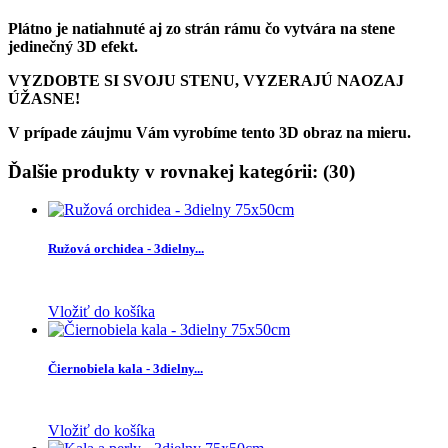
Plátno je natiahnuté aj zo strán rámu čo vytvára na stene
jedinečný 3D efekt.
VYZDOBTE SI SVOJU STENU, VYZERAJÚ NAOZAJ
ÚŽASNE!
V prípade záujmu Vám vyrobíme tento 3D obraz na mieru.
Ďalšie produkty v rovnakej kategórii: (30)
Ružová orchidea - 3dielny...
Vložiť do košíka
Čiernobiela kala - 3dielny...
Vložiť do košíka