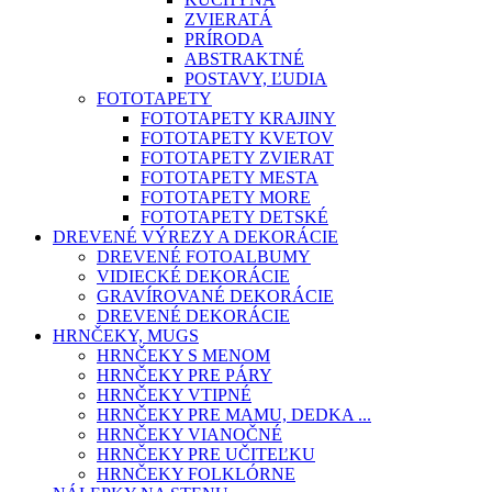
ZVIERATÁ
PRÍRODA
ABSTRAKTNÉ
POSTAVY, ĽUDIA
FOTOTAPETY
FOTOTAPETY KRAJINY
FOTOTAPETY KVETOV
FOTOTAPETY ZVIERAT
FOTOTAPETY MESTA
FOTOTAPETY MORE
FOTOTAPETY DETSKÉ
DREVENÉ VÝREZY A DEKORÁCIE
DREVENÉ FOTOALBUMY
VIDIECKÉ DEKORÁCIE
GRAVÍROVANÉ DEKORÁCIE
DREVENÉ DEKORÁCIE
HRNČEKY, MUGS
HRNČEKY S MENOM
HRNČEKY PRE PÁRY
HRNČEKY VTIPNÉ
HRNČEKY PRE MAMU, DEDKA ...
HRNČEKY VIANOČNÉ
HRNČEKY PRE UČITEĽKU
HRNČEKY FOLKLÓRNE