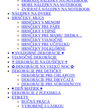
PRÍRODA NÁLEPKY NA NOTEBOOK
MORE NÁLEPKY NA NOTEBOOK
ZVIERATÁ NÁLEPKY NA NOTEBOOK
NÁLEPKY NA DVERE
HRNČEKY, MUGS
HRNČEKY S MENOM
HRNČEKY PRE PÁRY
HRNČEKY VTIPNÉ
HRNČEKY PRE MAMU, DEDKA ...
HRNČEKY VIANOČNÉ
HRNČEKY PRE UČITEĽKU
HRNČEKY FOLKLÓRNE
♥ SVADOBNÉ DEKORÁCIE ♥
VIANOČNÉ DEKORÁCIE
♰ DEKORÁCIE NA DUŠIČKY ♰
✿ DEKORÁCIE NA VEĽKÚ NOC ✿
DEKORÁCIE PRE DETIČKY
DEKORÁCIE PRE CHLAPCOV
DEKORÁCIE PRE DIEVČATÁ
DEKORÁCIE PRE SÚRODENCOV
♥ DEŇ MATIEK ♥
DEKORÁCIE Z PLEXISKLA
ETIKETY
RUČNÁ PRÁCA
VYROBENÉ S LÁSKOU