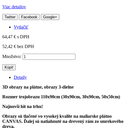
Viac detailov
Twitter
Facebook
Google+
Vytlačiť
64,47 €
s DPH
52,42 €
bez DPH
Množstvo:
Kúpiť
Detaily
3D obrazy na plátne, obrazy 3-dielne
Rozmer trojobrazu 110x90cm (30x90cm, 30x90cm, 50x50cm)
Najnovší hit na trhu!
Obrazy sú tlačené vo vysokej kvalite na maliarske plátno
CANVAS. Ďalej sú natiahnuté na drevený rám zo smrekového
dreva.