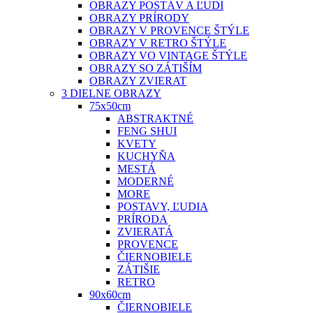
OBRAZY POSTÁV A ĽUDÍ
OBRAZY PRÍRODY
OBRAZY V PROVENCE ŠTÝLE
OBRAZY V RETRO ŠTÝLE
OBRAZY VO VINTAGE ŠTÝLE
OBRAZY SO ZÁTIŠÍM
OBRAZY ZVIERAT
3 DIELNE OBRAZY
75x50cm
ABSTRAKTNÉ
FENG SHUI
KVETY
KUCHYŇA
MESTÁ
MODERNÉ
MORE
POSTAVY, ĽUDIA
PRÍRODA
ZVIERATÁ
PROVENCE
ČIERNOBIELE
ZÁTIŠIE
RETRO
90x60cm
ČIERNOBIELE