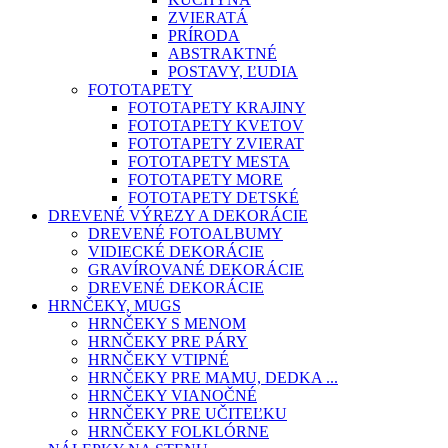
ZVIERATÁ
PRÍRODA
ABSTRAKTNÉ
POSTAVY, ĽUDIA
FOTOTAPETY
FOTOTAPETY KRAJINY
FOTOTAPETY KVETOV
FOTOTAPETY ZVIERAT
FOTOTAPETY MESTA
FOTOTAPETY MORE
FOTOTAPETY DETSKÉ
DREVENÉ VÝREZY A DEKORÁCIE
DREVENÉ FOTOALBUMY
VIDIECKÉ DEKORÁCIE
GRAVÍROVANÉ DEKORÁCIE
DREVENÉ DEKORÁCIE
HRNČEKY, MUGS
HRNČEKY S MENOM
HRNČEKY PRE PÁRY
HRNČEKY VTIPNÉ
HRNČEKY PRE MAMU, DEDKA ...
HRNČEKY VIANOČNÉ
HRNČEKY PRE UČITEĽKU
HRNČEKY FOLKLÓRNE