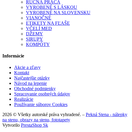
RUČNÁ PRÁCA
VYROBENÉ S LÁSKOU
VYROBENÉ NA SLOVENSKU
VIANOČNÉ
ETIKETY NA FĽAŠE
VČELÍ MED
DŽEMY
SIRUPY
KOMPÓTY
Informácie
Akcie a zľavy
Kontakt
Najčastejšie otázky
Návod na lepenie
Obchodné podmienky
Spracovanie osobných údajov
Realizácie
Používanie súborov Cookies
2026 © Všetky autorské práva vyhradené. –
Pekná Stena - nálepky
na stenu, obrazy na stenu, fototapety
Vytvorilo
PrestaShop Sk