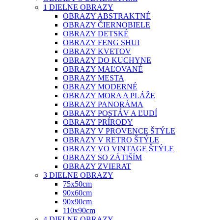
1 DIELNE OBRAZY
OBRAZY ABSTRAKTNÉ
OBRAZY ČIERNOBIELE
OBRAZY DETSKÉ
OBRAZY FENG SHUI
OBRAZY KVETOV
OBRAZY DO KUCHYNE
OBRAZY MAĽOVANÉ
OBRAZY MESTA
OBRAZY MODERNÉ
OBRAZY MORA A PLÁŽE
OBRAZY PANORÁMA
OBRAZY POSTÁV A ĽUDÍ
OBRAZY PRÍRODY
OBRAZY V PROVENCE ŠTÝLE
OBRAZY V RETRO ŠTÝLE
OBRAZY VO VINTAGE ŠTÝLE
OBRAZY SO ZÁTIŠÍM
OBRAZY ZVIERAT
3 DIELNE OBRAZY
75x50cm
90x60cm
90x90cm
110x90cm
4 DIELNE OBRAZY