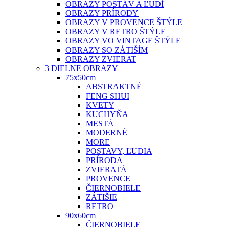
OBRAZY POSTÁV A ĽUDÍ
OBRAZY PRÍRODY
OBRAZY V PROVENCE ŠTÝLE
OBRAZY V RETRO ŠTÝLE
OBRAZY VO VINTAGE ŠTÝLE
OBRAZY SO ZÁTIŠÍM
OBRAZY ZVIERAT
3 DIELNE OBRAZY
75x50cm
ABSTRAKTNÉ
FENG SHUI
KVETY
KUCHYŇA
MESTÁ
MODERNÉ
MORE
POSTAVY, ĽUDIA
PRÍRODA
ZVIERATÁ
PROVENCE
ČIERNOBIELE
ZÁTIŠIE
RETRO
90x60cm
ČIERNOBIELE