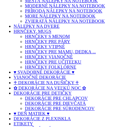
MESTÁ NÁLEPKY NA NOTEBOOK
MODERNÉ NÁLEPKY NA NOTEBOOK
PRÍRODA NÁLEPKY NA NOTEBOOK
MORE NÁLEPKY NA NOTEBOOK
ZVIERATÁ NÁLEPKY NA NOTEBOOK
NÁLEPKY NA DVERE
HRNČEKY, MUGS
HRNČEKY S MENOM
HRNČEKY PRE PÁRY
HRNČEKY VTIPNÉ
HRNČEKY PRE MAMU, DEDKA ...
HRNČEKY VIANOČNÉ
HRNČEKY PRE UČITEĽKU
HRNČEKY FOLKLÓRNE
♥ SVADOBNÉ DEKORÁCIE ♥
VIANOČNÉ DEKORÁCIE
♰ DEKORÁCIE NA DUŠIČKY ♰
✿ DEKORÁCIE NA VEĽKÚ NOC ✿
DEKORÁCIE PRE DETIČKY
DEKORÁCIE PRE CHLAPCOV
DEKORÁCIE PRE DIEVČATÁ
DEKORÁCIE PRE SÚRODENCOV
♥ DEŇ MATIEK ♥
DEKORÁCIE Z PLEXISKLA
ETIKETY