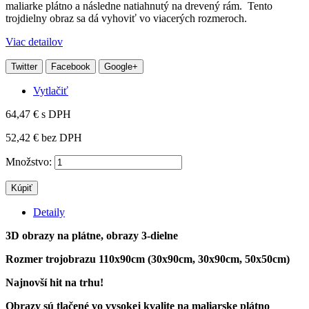
maliarke plátno a následne natiahnutý na drevený rám. Tento
trojdielny obraz sa dá vyhoviť vo viacerých rozmeroch.
Viac detailov
Twitter
Facebook
Google+
Vytlačiť
64,47 €
s DPH
52,42 €
bez DPH
Množstvo:
Kúpiť
Detaily
3D obrazy na plátne, obrazy 3-dielne
Rozmer trojobrazu 110x90cm (30x90cm, 30x90cm, 50x50cm)
Najnovší hit na trhu!
Obrazy sú tlačené vo vysokej kvalite na maliarske plátno