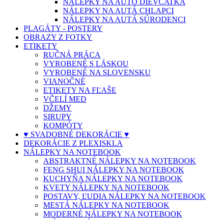
NÁLEPKY NA AUTO DIEVČATKÁ
NÁLEPKY NA AUTÁ CHLAPCI
NÁLEPKY NA AUTÁ SÚRODENCI
PLAGÁTY - POSTERY
OBRAZY Z FOTKY
ETIKETY
RUČNÁ PRÁCA
VYROBENÉ S LÁSKOU
VYROBENÉ NA SLOVENSKU
VIANOČNÉ
ETIKETY NA FĽAŠE
VČELÍ MED
DŽEMY
SIRUPY
KOMPÓTY
♥ SVADOBNÉ DEKORÁCIE ♥
DEKORÁCIE Z PLEXISKLA
NÁLEPKY NA NOTEBOOK
ABSTRAKTNÉ NÁLEPKY NA NOTEBOOK
FENG SHUI NÁLEPKY NA NOTEBOOK
KUCHYŇA NÁLEPKY NA NOTEBOOK
KVETY NÁLEPKY NA NOTEBOOK
POSTAVY, ĽUDIA NÁLEPKY NA NOTEBOOK
MESTÁ NÁLEPKY NA NOTEBOOK
MODERNÉ NÁLEPKY NA NOTEBOOK