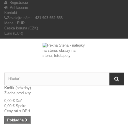
Registrácia
Prihlásenie
Kontakt
Zavolajte nám:
+421 903 552 553
Mena :
EUR
Česká koruna (CZK)
Euro (EUR)
Košík
(prázdny)
Žiadne produkty
0,00 €
Daň:
0,00 €
Spolu:
Ceny sú s DPH
Pokladňa