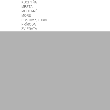
KUCHYŇA
MESTÁ
MODERNÉ
MORE
POSTAVY, ĽUDIA
PRÍRODA
ZVIERATÁ
PROVENCE
ČIERNOBIELE
ZÁTIŠIE
RETRO
90x60cm
ČIERNOBIELE
ABSTRAKTNÉ
FENG SHUI
KVETY
KUCHYŇA
MESTÁ
MODERNÉ
MORE
POSTAVY, ĽUDIA
PRÍRODA
ZVIERATÁ
PROVENCE
ZÁTIŠIE