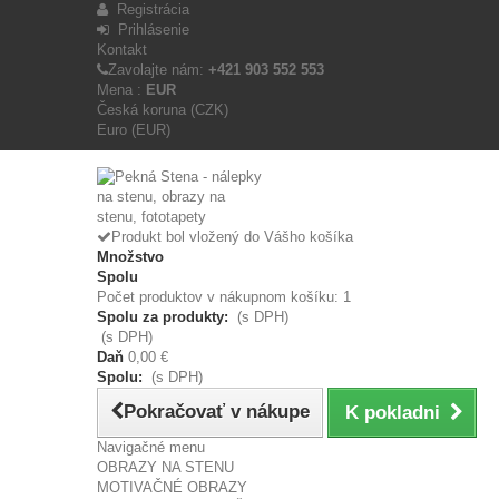
Registrácia
Prihlásenie
Kontakt
Zavolajte nám:
+421 903 552 553
Mena :
EUR
Česká koruna (CZK)
Euro (EUR)
Produkt bol vložený do Vášho košíka
Množstvo
Spolu
Počet produktov v nákupnom košíku: 1
Spolu za produkty:
(s DPH)
(s DPH)
Daň
0,00 €
Spolu:
(s DPH)
Pokračovať v nákupe
K pokladni
Navigačné menu
OBRAZY NA STENU
MOTIVAČNÉ OBRAZY