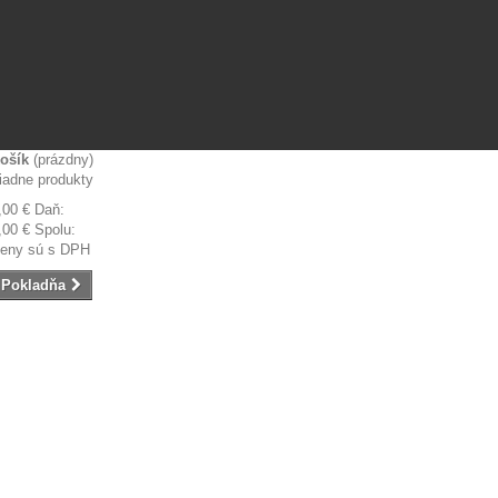
ošík
(prázdny)
iadne produkty
,00 €
Daň:
,00 €
Spolu:
eny sú s DPH
Pokladňa