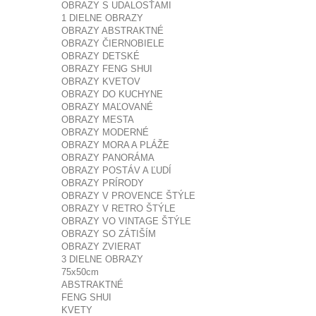
OBRAZY S UDALOSŤAMI
1 DIELNE OBRAZY
OBRAZY ABSTRAKTNÉ
OBRAZY ČIERNOBIELE
OBRAZY DETSKÉ
OBRAZY FENG SHUI
OBRAZY KVETOV
OBRAZY DO KUCHYNE
OBRAZY MAĽOVANÉ
OBRAZY MESTA
OBRAZY MODERNÉ
OBRAZY MORA A PLÁŽE
OBRAZY PANORÁMA
OBRAZY POSTÁV A ĽUDÍ
OBRAZY PRÍRODY
OBRAZY V PROVENCE ŠTÝLE
OBRAZY V RETRO ŠTÝLE
OBRAZY VO VINTAGE ŠTÝLE
OBRAZY SO ZÁTIŠÍM
OBRAZY ZVIERAT
3 DIELNE OBRAZY
75x50cm
ABSTRAKTNÉ
FENG SHUI
KVETY