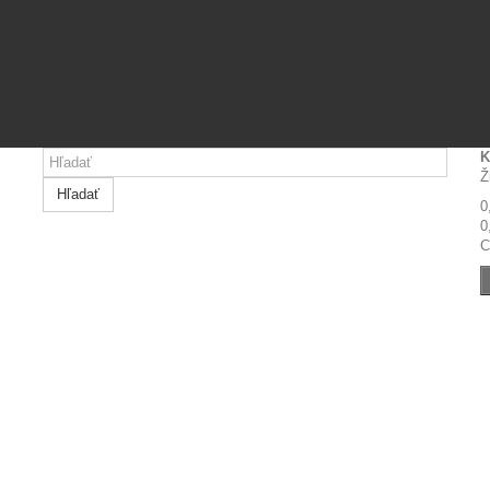
K
Ž
Hľadať
0
0
C