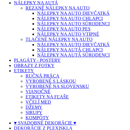
NÁLEPKY NA AUTÁ
REZANÉ NÁLEPKY NA AUTO
NÁLEPKY NA AUTO DIEVČATKÁ
NÁLEPKY NA AUTO CHLAPCI
NÁLEPKY NA AUTO SÚRODENCI
NÁLEPKY NA AUTO PES
NÁLEPKY NA AUTO VTIPNÉ
TLAČENÉ NÁLEPKY NA AUTO
NÁLEPKY NA AUTO DIEVČATKÁ
NÁLEPKY NA AUTÁ CHLAPCI
NÁLEPKY NA AUTÁ SÚRODENCI
PLAGÁTY - POSTERY
OBRAZY Z FOTKY
ETIKETY
RUČNÁ PRÁCA
VYROBENÉ S LÁSKOU
VYROBENÉ NA SLOVENSKU
VIANOČNÉ
ETIKETY NA FĽAŠE
VČELÍ MED
DŽEMY
SIRUPY
KOMPÓTY
♥ SVADOBNÉ DEKORÁCIE ♥
DEKORÁCIE Z PLEXISKLA