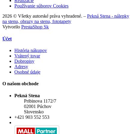
Realizácie
Používanie súborov Cookies
2026 © Všetky autorské práva vyhradené. –
Pekná Stena - nálepky
na stenu, obrazy na stenu, fototapety
Vytvorilo
PrestaShop Sk
Účet
História nákupov
Vrátený tovar
Dobropisy
Adresy
Osobné údaje
O našom obchode
Pekná Stena
Pribinova 1172/7
02001 Púchov
Slovensko
+421 903 552 553