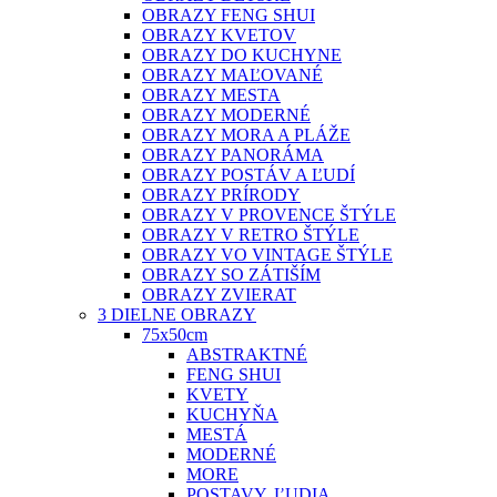
OBRAZY FENG SHUI
OBRAZY KVETOV
OBRAZY DO KUCHYNE
OBRAZY MAĽOVANÉ
OBRAZY MESTA
OBRAZY MODERNÉ
OBRAZY MORA A PLÁŽE
OBRAZY PANORÁMA
OBRAZY POSTÁV A ĽUDÍ
OBRAZY PRÍRODY
OBRAZY V PROVENCE ŠTÝLE
OBRAZY V RETRO ŠTÝLE
OBRAZY VO VINTAGE ŠTÝLE
OBRAZY SO ZÁTIŠÍM
OBRAZY ZVIERAT
3 DIELNE OBRAZY
75x50cm
ABSTRAKTNÉ
FENG SHUI
KVETY
KUCHYŇA
MESTÁ
MODERNÉ
MORE
POSTAVY, ĽUDIA