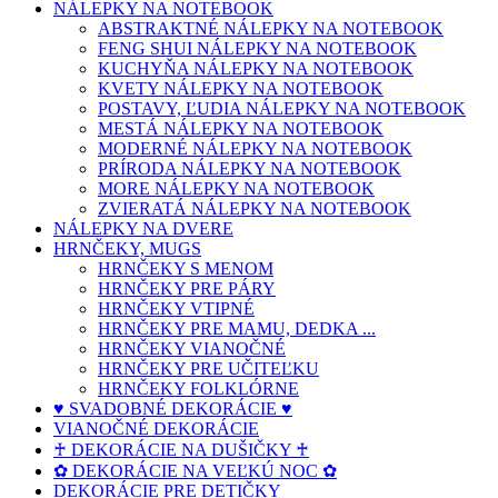
NÁLEPKY NA NOTEBOOK
ABSTRAKTNÉ NÁLEPKY NA NOTEBOOK
FENG SHUI NÁLEPKY NA NOTEBOOK
KUCHYŇA NÁLEPKY NA NOTEBOOK
KVETY NÁLEPKY NA NOTEBOOK
POSTAVY, ĽUDIA NÁLEPKY NA NOTEBOOK
MESTÁ NÁLEPKY NA NOTEBOOK
MODERNÉ NÁLEPKY NA NOTEBOOK
PRÍRODA NÁLEPKY NA NOTEBOOK
MORE NÁLEPKY NA NOTEBOOK
ZVIERATÁ NÁLEPKY NA NOTEBOOK
NÁLEPKY NA DVERE
HRNČEKY, MUGS
HRNČEKY S MENOM
HRNČEKY PRE PÁRY
HRNČEKY VTIPNÉ
HRNČEKY PRE MAMU, DEDKA ...
HRNČEKY VIANOČNÉ
HRNČEKY PRE UČITEĽKU
HRNČEKY FOLKLÓRNE
♥ SVADOBNÉ DEKORÁCIE ♥
VIANOČNÉ DEKORÁCIE
♰ DEKORÁCIE NA DUŠIČKY ♰
✿ DEKORÁCIE NA VEĽKÚ NOC ✿
DEKORÁCIE PRE DETIČKY