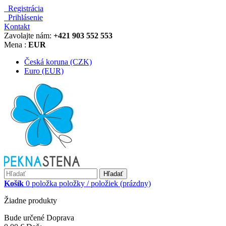
Registrácia
Prihlásenie
Kontakt
Zavolajte nám:
+421 903 552 553
Mena :
EUR
Česká koruna (CZK)
Euro (EUR)
Hľadať
Košík
0
položka
položky / položiek
(prázdny)
Žiadne produkty
Bude určené
Doprava