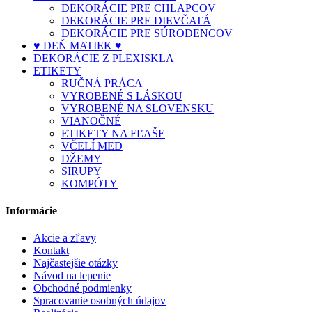
DEKORÁCIE PRE CHLAPCOV
DEKORÁCIE PRE DIEVČATÁ
DEKORÁCIE PRE SÚRODENCOV
♥ DEŇ MATIEK ♥
DEKORÁCIE Z PLEXISKLA
ETIKETY
RUČNÁ PRÁCA
VYROBENÉ S LÁSKOU
VYROBENÉ NA SLOVENSKU
VIANOČNÉ
ETIKETY NA FĽAŠE
VČELÍ MED
DŽEMY
SIRUPY
KOMPÓTY
Informácie
Akcie a zľavy
Kontakt
Najčastejšie otázky
Návod na lepenie
Obchodné podmienky
Spracovanie osobných údajov