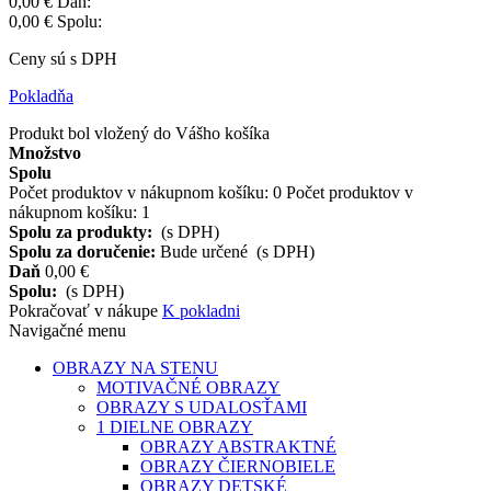
0,00 €
Daň:
0,00 €
Spolu:
Ceny sú s DPH
Pokladňa
Produkt bol vložený do Vášho košíka
Množstvo
Spolu
Počet produktov v nákupnom košíku:
0
Počet produktov v
nákupnom košíku: 1
Spolu za produkty:
(s DPH)
Spolu za doručenie:
Bude určené
(s DPH)
Daň
0,00 €
Spolu:
(s DPH)
Pokračovať v nákupe
K pokladni
Navigačné menu
OBRAZY NA STENU
MOTIVAČNÉ OBRAZY
OBRAZY S UDALOSŤAMI
1 DIELNE OBRAZY
OBRAZY ABSTRAKTNÉ
OBRAZY ČIERNOBIELE
OBRAZY DETSKÉ