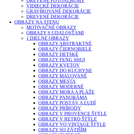
DREVENÉ FOTOALBUMY
VIDIECKÉ DEKORÁCIE
GRAVÍROVANÉ DEKORÁCIE
DREVENÉ DEKORÁCIE
OBRAZY NA STENU
MOTIVAČNÉ OBRAZY
OBRAZY S UDALOSŤAMI
1 DIELNE OBRAZY
OBRAZY ABSTRAKTNÉ
OBRAZY ČIERNOBIELE
OBRAZY DETSKÉ
OBRAZY FENG SHUI
OBRAZY KVETOV
OBRAZY DO KUCHYNE
OBRAZY MAĽOVANÉ
OBRAZY MESTA
OBRAZY MODERNÉ
OBRAZY MORA A PLÁŽE
OBRAZY PANORÁMA
OBRAZY POSTÁV A ĽUDÍ
OBRAZY PRÍRODY
OBRAZY V PROVENCE ŠTÝLE
OBRAZY V RETRO ŠTÝLE
OBRAZY VO VINTAGE ŠTÝLE
OBRAZY SO ZÁTIŠÍM