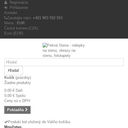
Registrácia
Prihlásenie
Kontakt
Zavolajte nám:
+421 903 552 553
Mena :
EUR
Česká koruna (CZK)
Euro (EUR)
Hľadať
Košík
(prázdny)
Žiadne produkty
0,00 €
Daň:
0,00 €
Spolu:
Ceny sú s DPH
Pokladňa
Produkt bol vložený do Vášho košíka
Množstvo