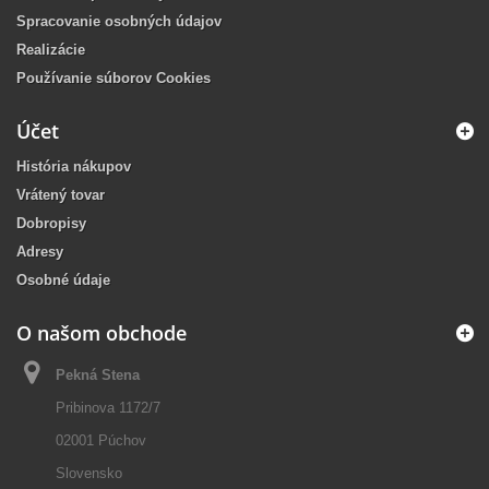
Spracovanie osobných údajov
Realizácie
Používanie súborov Cookies
Účet
História nákupov
Vrátený tovar
Dobropisy
Adresy
Osobné údaje
O našom obchode
Pekná Stena
Pribinova 1172/7
02001 Púchov
Slovensko