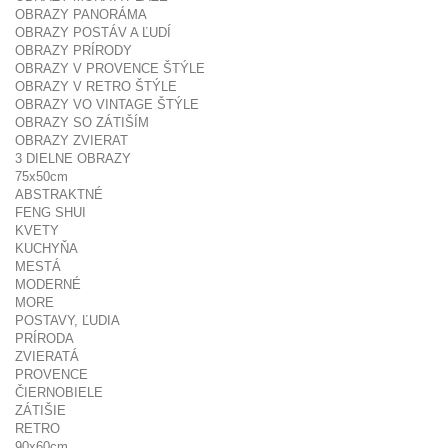
OBRAZY PANORÁMA
OBRAZY POSTÁV A ĽUDÍ
OBRAZY PRÍRODY
OBRAZY V PROVENCE ŠTÝLE
OBRAZY V RETRO ŠTÝLE
OBRAZY VO VINTAGE ŠTÝLE
OBRAZY SO ZÁTIŠÍM
OBRAZY ZVIERAT
3 DIELNE OBRAZY
75x50cm
ABSTRAKTNÉ
FENG SHUI
KVETY
KUCHYŇA
MESTÁ
MODERNÉ
MORE
POSTAVY, ĽUDIA
PRÍRODA
ZVIERATÁ
PROVENCE
ČIERNOBIELE
ZÁTIŠIE
RETRO
90x60cm