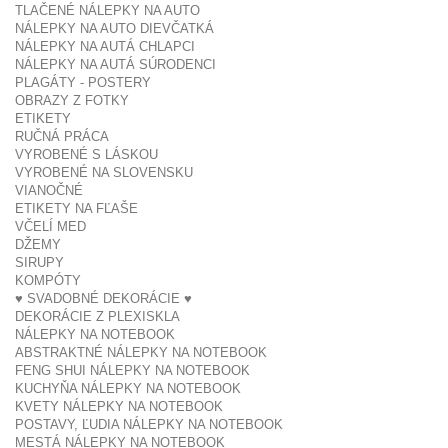
TLAČENÉ NÁLEPKY NA AUTO
NÁLEPKY NA AUTO DIEVČATKÁ
NÁLEPKY NA AUTÁ CHLAPCI
NÁLEPKY NA AUTÁ SÚRODENCI
PLAGÁTY - POSTERY
OBRAZY Z FOTKY
ETIKETY
RUČNÁ PRÁCA
VYROBENÉ S LÁSKOU
VYROBENÉ NA SLOVENSKU
VIANOČNÉ
ETIKETY NA FĽAŠE
VČELÍ MED
DŽEMY
SIRUPY
KOMPÓTY
♥ SVADOBNÉ DEKORÁCIE ♥
DEKORÁCIE Z PLEXISKLA
NÁLEPKY NA NOTEBOOK
ABSTRAKTNÉ NÁLEPKY NA NOTEBOOK
FENG SHUI NÁLEPKY NA NOTEBOOK
KUCHYŇA NÁLEPKY NA NOTEBOOK
KVETY NÁLEPKY NA NOTEBOOK
POSTAVY, ĽUDIA NÁLEPKY NA NOTEBOOK
MESTÁ NÁLEPKY NA NOTEBOOK