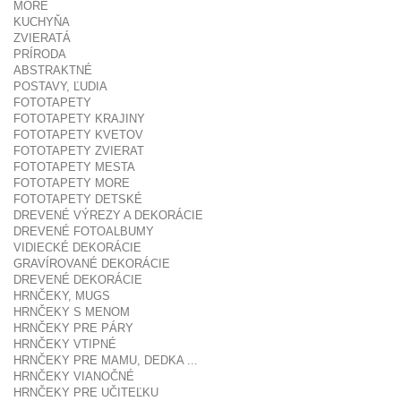
MORE
KUCHYŇA
ZVIERATÁ
PRÍRODA
ABSTRAKTNÉ
POSTAVY, ĽUDIA
FOTOTAPETY
FOTOTAPETY KRAJINY
FOTOTAPETY KVETOV
FOTOTAPETY ZVIERAT
FOTOTAPETY MESTA
FOTOTAPETY MORE
FOTOTAPETY DETSKÉ
DREVENÉ VÝREZY A DEKORÁCIE
DREVENÉ FOTOALBUMY
VIDIECKÉ DEKORÁCIE
GRAVÍROVANÉ DEKORÁCIE
DREVENÉ DEKORÁCIE
HRNČEKY, MUGS
HRNČEKY S MENOM
HRNČEKY PRE PÁRY
HRNČEKY VTIPNÉ
HRNČEKY PRE MAMU, DEDKA ...
HRNČEKY VIANOČNÉ
HRNČEKY PRE UČITEĽKU