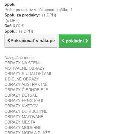
Spolu
Počet produktov v nákupnom košíku: 1
Spolu za produkty:
(s DPH)
(s DPH)
Daň
0,00 €
Spolu:
(s DPH)
Pokračovať v nákupe
K pokladni
Navigačné menu
OBRAZY NA STENU
MOTIVAČNÉ OBRAZY
OBRAZY S UDALOSŤAMI
1 DIELNE OBRAZY
OBRAZY ABSTRAKTNÉ
OBRAZY ČIERNOBIELE
OBRAZY DETSKÉ
OBRAZY FENG SHUI
OBRAZY KVETOV
OBRAZY DO KUCHYNE
OBRAZY MAĽOVANÉ
OBRAZY MESTA
OBRAZY MODERNÉ
OBRAZY MORA A PLÁŽE