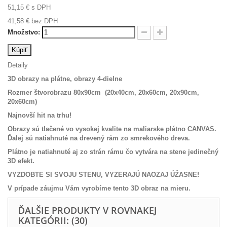
51,15 €
s DPH
41,58 €
bez DPH
Množstvo:
Kúpiť
Detaily
3D obrazy na plátne, obrazy 4-dielne
Rozmer štvorobrazu 80x90cm (20x40cm, 20x60cm, 20x90cm,
20x60cm)
Najnovší hit na trhu!
Obrazy sú tlačené vo vysokej kvalite na maliarske plátno CANVAS.
Ďalej sú natiahnuté na drevený rám zo smrekového dreva.
Plátno je natiahnuté aj zo strán rámu čo vytvára na stene jedinečný
3D efekt.
VYZDOBTE SI SVOJU STENU, VYZERAJÚ NAOZAJ ÚŽASNE!
V prípade záujmu Vám vyrobíme tento 3D obraz na mieru.
ĎALŠIE PRODUKTY V ROVNAKEJ
KATEGÓRII: (30)