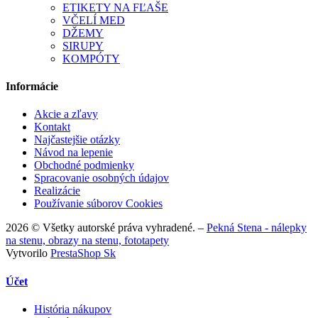
ETIKETY NA FĽAŠE
VČELÍ MED
DŽEMY
SIRUPY
KOMPÓTY
Informácie
Akcie a zľavy
Kontakt
Najčastejšie otázky
Návod na lepenie
Obchodné podmienky
Spracovanie osobných údajov
Realizácie
Používanie súborov Cookies
2026 © Všetky autorské práva vyhradené. –
Pekná Stena - nálepky
na stenu, obrazy na stenu, fototapety
Vytvorilo
PrestaShop Sk
Účet
História nákupov