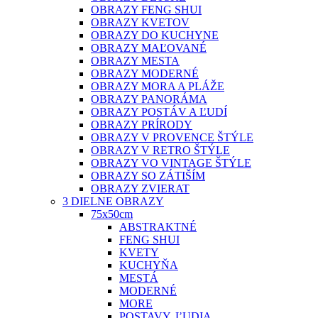
OBRAZY FENG SHUI
OBRAZY KVETOV
OBRAZY DO KUCHYNE
OBRAZY MAĽOVANÉ
OBRAZY MESTA
OBRAZY MODERNÉ
OBRAZY MORA A PLÁŽE
OBRAZY PANORÁMA
OBRAZY POSTÁV A ĽUDÍ
OBRAZY PRÍRODY
OBRAZY V PROVENCE ŠTÝLE
OBRAZY V RETRO ŠTÝLE
OBRAZY VO VINTAGE ŠTÝLE
OBRAZY SO ZÁTIŠÍM
OBRAZY ZVIERAT
3 DIELNE OBRAZY
75x50cm
ABSTRAKTNÉ
FENG SHUI
KVETY
KUCHYŇA
MESTÁ
MODERNÉ
MORE
POSTAVY, ĽUDIA