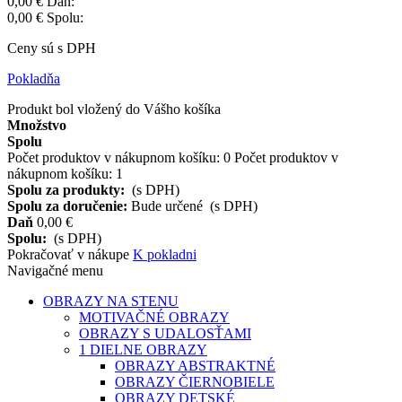
0,00 €
Daň:
0,00 €
Spolu:
Ceny sú s DPH
Pokladňa
Produkt bol vložený do Vášho košíka
Množstvo
Spolu
Počet produktov v nákupnom košíku:
0
Počet produktov v
nákupnom košíku: 1
Spolu za produkty:
(s DPH)
Spolu za doručenie:
Bude určené
(s DPH)
Daň
0,00 €
Spolu:
(s DPH)
Pokračovať v nákupe
K pokladni
Navigačné menu
OBRAZY NA STENU
MOTIVAČNÉ OBRAZY
OBRAZY S UDALOSŤAMI
1 DIELNE OBRAZY
OBRAZY ABSTRAKTNÉ
OBRAZY ČIERNOBIELE
OBRAZY DETSKÉ