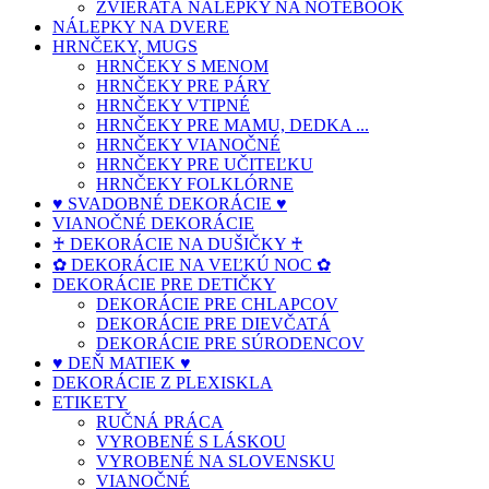
ZVIERATÁ NÁLEPKY NA NOTEBOOK
NÁLEPKY NA DVERE
HRNČEKY, MUGS
HRNČEKY S MENOM
HRNČEKY PRE PÁRY
HRNČEKY VTIPNÉ
HRNČEKY PRE MAMU, DEDKA ...
HRNČEKY VIANOČNÉ
HRNČEKY PRE UČITEĽKU
HRNČEKY FOLKLÓRNE
♥ SVADOBNÉ DEKORÁCIE ♥
VIANOČNÉ DEKORÁCIE
♰ DEKORÁCIE NA DUŠIČKY ♰
✿ DEKORÁCIE NA VEĽKÚ NOC ✿
DEKORÁCIE PRE DETIČKY
DEKORÁCIE PRE CHLAPCOV
DEKORÁCIE PRE DIEVČATÁ
DEKORÁCIE PRE SÚRODENCOV
♥ DEŇ MATIEK ♥
DEKORÁCIE Z PLEXISKLA
ETIKETY
RUČNÁ PRÁCA
VYROBENÉ S LÁSKOU
VYROBENÉ NA SLOVENSKU
VIANOČNÉ