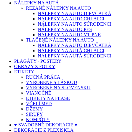
NÁLEPKY NA AUTÁ
REZANÉ NÁLEPKY NA AUTO
NÁLEPKY NA AUTO DIEVČATKÁ
NÁLEPKY NA AUTO CHLAPCI
NÁLEPKY NA AUTO SÚRODENCI
NÁLEPKY NA AUTO PES
NÁLEPKY NA AUTO VTIPNÉ
TLAČENÉ NÁLEPKY NA AUTO
NÁLEPKY NA AUTO DIEVČATKÁ
NÁLEPKY NA AUTÁ CHLAPCI
NÁLEPKY NA AUTÁ SÚRODENCI
PLAGÁTY - POSTERY
OBRAZY Z FOTKY
ETIKETY
RUČNÁ PRÁCA
VYROBENÉ S LÁSKOU
VYROBENÉ NA SLOVENSKU
VIANOČNÉ
ETIKETY NA FĽAŠE
VČELÍ MED
DŽEMY
SIRUPY
KOMPÓTY
♥ SVADOBNÉ DEKORÁCIE ♥
DEKORÁCIE Z PLEXISKLA