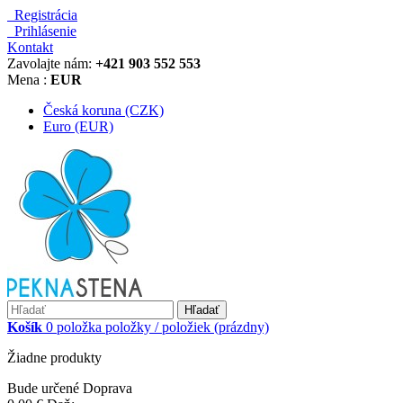
Registrácia
Prihlásenie
Kontakt
Zavolajte nám:
+421 903 552 553
Mena :
EUR
Česká koruna (CZK)
Euro (EUR)
Hľadať
Košík
0
položka
položky / položiek
(prázdny)
Žiadne produkty
Bude určené
Doprava