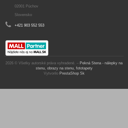
02001 Púchov
Slovensko
+421 903 552 553
2026 © Všetky autorské práva vyhradené. –
Pekná Stena - nálepky na
stenu, obrazy na stenu, fototapety
Vytvorilo
PrestaShop Sk