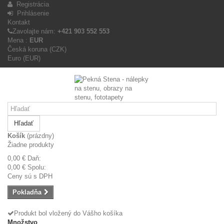
Registrácia
Prihlásenie
Kontakt
Zavolajte nám:
+421 903 552 553
Mena :
EUR
Česká koruna (CZK)
Euro (EUR)
Hľadať
Košík
(prázdny)
Žiadne produkty
0,00 €
Daň:
0,00 €
Spolu:
Ceny sú s DPH
Pokladňa
Produkt bol vložený do Vášho košíka
Množstvo