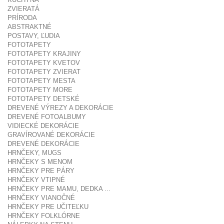
ZVIERATÁ
PRÍRODA
ABSTRAKTNÉ
POSTAVY, ĽUDIA
FOTOTAPETY
FOTOTAPETY KRAJINY
FOTOTAPETY KVETOV
FOTOTAPETY ZVIERAT
FOTOTAPETY MESTA
FOTOTAPETY MORE
FOTOTAPETY DETSKÉ
DREVENÉ VÝREZY A DEKORÁCIE
DREVENÉ FOTOALBUMY
VIDIECKÉ DEKORÁCIE
GRAVÍROVANÉ DEKORÁCIE
DREVENÉ DEKORÁCIE
HRNČEKY, MUGS
HRNČEKY S MENOM
HRNČEKY PRE PÁRY
HRNČEKY VTIPNÉ
HRNČEKY PRE MAMU, DEDKA ...
HRNČEKY VIANOČNÉ
HRNČEKY PRE UČITEĽKU
HRNČEKY FOLKLÓRNE