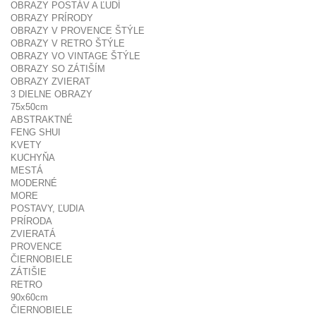
OBRAZY POSTÁV A ĽUDÍ
OBRAZY PRÍRODY
OBRAZY V PROVENCE ŠTÝLE
OBRAZY V RETRO ŠTÝLE
OBRAZY VO VINTAGE ŠTÝLE
OBRAZY SO ZÁTIŠÍM
OBRAZY ZVIERAT
3 DIELNE OBRAZY
75x50cm
ABSTRAKTNÉ
FENG SHUI
KVETY
KUCHYŇA
MESTÁ
MODERNÉ
MORE
POSTAVY, ĽUDIA
PRÍRODA
ZVIERATÁ
PROVENCE
ČIERNOBIELE
ZÁTIŠIE
RETRO
90x60cm
ČIERNOBIELE