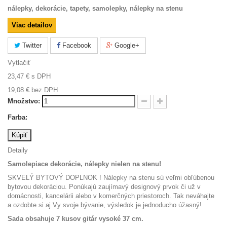
nálepky, dekorácie, tapety, samolepky, nálepky na stenu
Viac detailov
Twitter
Facebook
Google+
Vytlačiť
23,47 €
s DPH
19,08 €
bez DPH
Množstvo:
Farba:
Kúpiť
Detaily
Samolepiace dekorácie, nálepky nielen na stenu!
SKVELÝ BYTOVÝ DOPLNOK ! Nálepky na stenu sú veľmi obľúbenou
bytovou dekoráciou. Ponúkajú zaujímavý designový prvok či už v
domácnosti, kancelárii alebo v komerčných priestoroch. Tak neváhajte
a ozdobte si aj Vy svoje bývanie, výsledok je jednoducho úžasný!
Sada obsahuje 7 kusov gitár vysoké 37 cm.