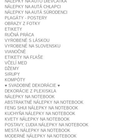
NÁLEPKY NA AUTO DIEVČATKÁ
NÁLEPKY NA AUTÁ CHLAPCI
NÁLEPKY NA AUTÁ SÚRODENCI
PLAGÁTY - POSTERY
OBRAZY Z FOTKY
ETIKETY
RUČNÁ PRÁCA
VYROBENÉ S LÁSKOU
VYROBENÉ NA SLOVENSKU
VIANOČNÉ
ETIKETY NA FĽAŠE
VČELÍ MED
DŽEMY
SIRUPY
KOMPÓTY
♥ SVADOBNÉ DEKORÁCIE ♥
DEKORÁCIE Z PLEXISKLA
NÁLEPKY NA NOTEBOOK
ABSTRAKTNÉ NÁLEPKY NA NOTEBOOK
FENG SHUI NÁLEPKY NA NOTEBOOK
KUCHYŇA NÁLEPKY NA NOTEBOOK
KVETY NÁLEPKY NA NOTEBOOK
POSTAVY, ĽUDIA NÁLEPKY NA NOTEBOOK
MESTÁ NÁLEPKY NA NOTEBOOK
MODERNÉ NÁLEPKY NA NOTEBOOK