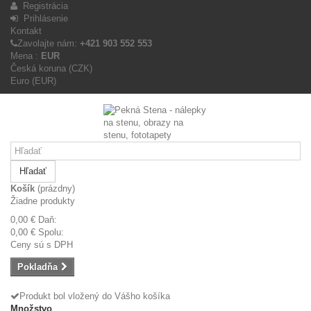
Registrácia
Prihlásenie
Kontakt
Zavolajte nám:
+421 903 552 553
Mena :
EUR
Česká koruna (CZK)
Euro (EUR)
Hľadať
Košík
(prázdny)
Žiadne produkty
0,00 €
Daň:
0,00 €
Spolu:
Ceny sú s DPH
Pokladňa
Produkt bol vložený do Vášho košíka
Množstvo