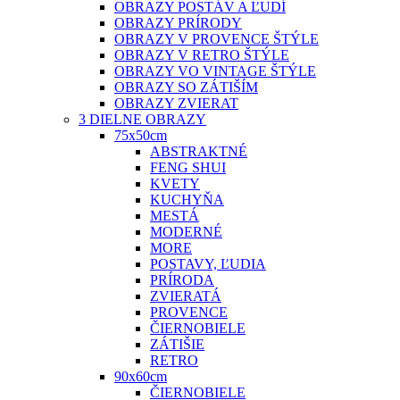
OBRAZY POSTÁV A ĽUDÍ
OBRAZY PRÍRODY
OBRAZY V PROVENCE ŠTÝLE
OBRAZY V RETRO ŠTÝLE
OBRAZY VO VINTAGE ŠTÝLE
OBRAZY SO ZÁTIŠÍM
OBRAZY ZVIERAT
3 DIELNE OBRAZY
75x50cm
ABSTRAKTNÉ
FENG SHUI
KVETY
KUCHYŇA
MESTÁ
MODERNÉ
MORE
POSTAVY, ĽUDIA
PRÍRODA
ZVIERATÁ
PROVENCE
ČIERNOBIELE
ZÁTIŠIE
RETRO
90x60cm
ČIERNOBIELE