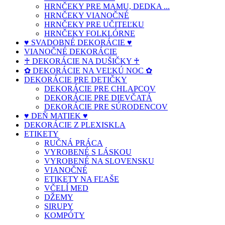
HRNČEKY PRE MAMU, DEDKA ...
HRNČEKY VIANOČNÉ
HRNČEKY PRE UČITEĽKU
HRNČEKY FOLKLÓRNE
♥ SVADOBNÉ DEKORÁCIE ♥
VIANOČNÉ DEKORÁCIE
♰ DEKORÁCIE NA DUŠIČKY ♰
✿ DEKORÁCIE NA VEĽKÚ NOC ✿
DEKORÁCIE PRE DETIČKY
DEKORÁCIE PRE CHLAPCOV
DEKORÁCIE PRE DIEVČATÁ
DEKORÁCIE PRE SÚRODENCOV
♥ DEŇ MATIEK ♥
DEKORÁCIE Z PLEXISKLA
ETIKETY
RUČNÁ PRÁCA
VYROBENÉ S LÁSKOU
VYROBENÉ NA SLOVENSKU
VIANOČNÉ
ETIKETY NA FĽAŠE
VČELÍ MED
DŽEMY
SIRUPY
KOMPÓTY