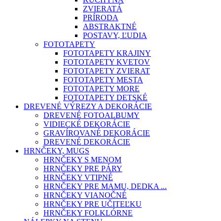
ZVIERATÁ
PRÍRODA
ABSTRAKTNÉ
POSTAVY, ĽUDIA
FOTOTAPETY
FOTOTAPETY KRAJINY
FOTOTAPETY KVETOV
FOTOTAPETY ZVIERAT
FOTOTAPETY MESTA
FOTOTAPETY MORE
FOTOTAPETY DETSKÉ
DREVENÉ VÝREZY A DEKORÁCIE
DREVENÉ FOTOALBUMY
VIDIECKÉ DEKORÁCIE
GRAVÍROVANÉ DEKORÁCIE
DREVENÉ DEKORÁCIE
HRNČEKY, MUGS
HRNČEKY S MENOM
HRNČEKY PRE PÁRY
HRNČEKY VTIPNÉ
HRNČEKY PRE MAMU, DEDKA ...
HRNČEKY VIANOČNÉ
HRNČEKY PRE UČITEĽKU
HRNČEKY FOLKLÓRNE