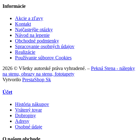
Informácie
Akcie a zľavy
Kontakt
Najčastejšie otázky
Návod na lepenie
Obchodné podmienky
Spracovanie osobných údajov
Realizácie
Používanie súborov Cookies
2026 © Všetky autorské práva vyhradené. –
Pekná Stena - nálepky
na stenu, obrazy na stenu, fototapety
Vytvorilo
PrestaShop Sk
Účet
História nákupov
Vrátený tovar
Dobropisy
Adresy
Osobné údaje
O našom obchode