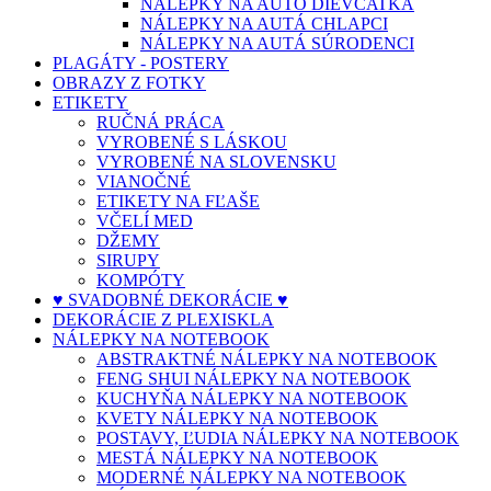
NÁLEPKY NA AUTO DIEVČATKÁ
NÁLEPKY NA AUTÁ CHLAPCI
NÁLEPKY NA AUTÁ SÚRODENCI
PLAGÁTY - POSTERY
OBRAZY Z FOTKY
ETIKETY
RUČNÁ PRÁCA
VYROBENÉ S LÁSKOU
VYROBENÉ NA SLOVENSKU
VIANOČNÉ
ETIKETY NA FĽAŠE
VČELÍ MED
DŽEMY
SIRUPY
KOMPÓTY
♥ SVADOBNÉ DEKORÁCIE ♥
DEKORÁCIE Z PLEXISKLA
NÁLEPKY NA NOTEBOOK
ABSTRAKTNÉ NÁLEPKY NA NOTEBOOK
FENG SHUI NÁLEPKY NA NOTEBOOK
KUCHYŇA NÁLEPKY NA NOTEBOOK
KVETY NÁLEPKY NA NOTEBOOK
POSTAVY, ĽUDIA NÁLEPKY NA NOTEBOOK
MESTÁ NÁLEPKY NA NOTEBOOK
MODERNÉ NÁLEPKY NA NOTEBOOK