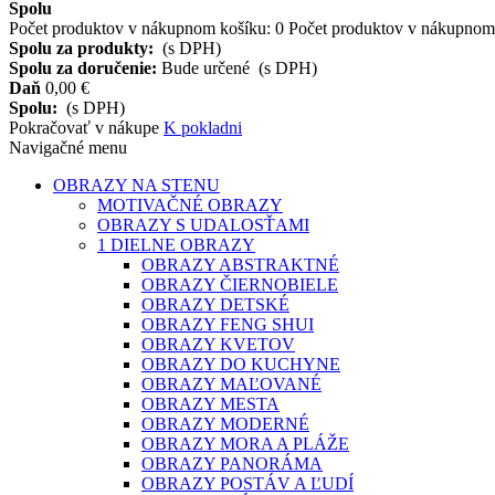
Spolu
Počet produktov v nákupnom košíku:
0
Počet produktov v nákupnom 
Spolu za produkty:
(s DPH)
Spolu za doručenie:
Bude určené
(s DPH)
Daň
0,00 €
Spolu:
(s DPH)
Pokračovať v nákupe
K pokladni
Navigačné menu
OBRAZY NA STENU
MOTIVAČNÉ OBRAZY
OBRAZY S UDALOSŤAMI
1 DIELNE OBRAZY
OBRAZY ABSTRAKTNÉ
OBRAZY ČIERNOBIELE
OBRAZY DETSKÉ
OBRAZY FENG SHUI
OBRAZY KVETOV
OBRAZY DO KUCHYNE
OBRAZY MAĽOVANÉ
OBRAZY MESTA
OBRAZY MODERNÉ
OBRAZY MORA A PLÁŽE
OBRAZY PANORÁMA
OBRAZY POSTÁV A ĽUDÍ