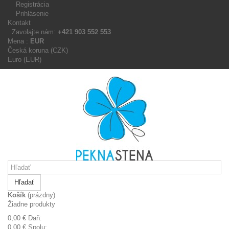
Registrácia
Prihlásenie
Kontakt
Zavolajte nám:
+421 903 552 553
Mena :
EUR
Česká koruna (CZK)
Euro (EUR)
Hľadať
Košík
(prázdny)
Žiadne produkty
0,00 €
Daň:
0,00 €
Spolu: