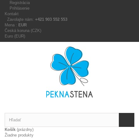
Registrácia
Prihlásenie
Kontakt
Zavolajte nám:
+421 903 552 553
Mena :
EUR
Česká koruna (CZK)
Euro (EUR)
Košík
(prázdny)
Žiadne produkty