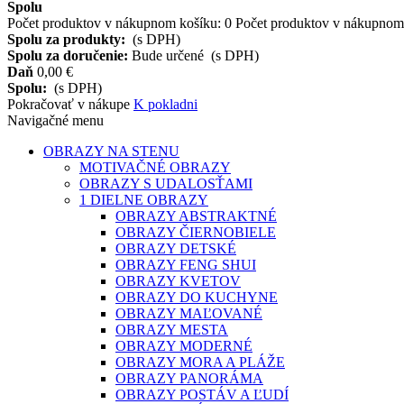
Spolu
Počet produktov v nákupnom košíku:
0
Počet produktov v nákupnom 
Spolu za produkty:
(s DPH)
Spolu za doručenie:
Bude určené
(s DPH)
Daň
0,00 €
Spolu:
(s DPH)
Pokračovať v nákupe
K pokladni
Navigačné menu
OBRAZY NA STENU
MOTIVAČNÉ OBRAZY
OBRAZY S UDALOSŤAMI
1 DIELNE OBRAZY
OBRAZY ABSTRAKTNÉ
OBRAZY ČIERNOBIELE
OBRAZY DETSKÉ
OBRAZY FENG SHUI
OBRAZY KVETOV
OBRAZY DO KUCHYNE
OBRAZY MAĽOVANÉ
OBRAZY MESTA
OBRAZY MODERNÉ
OBRAZY MORA A PLÁŽE
OBRAZY PANORÁMA
OBRAZY POSTÁV A ĽUDÍ