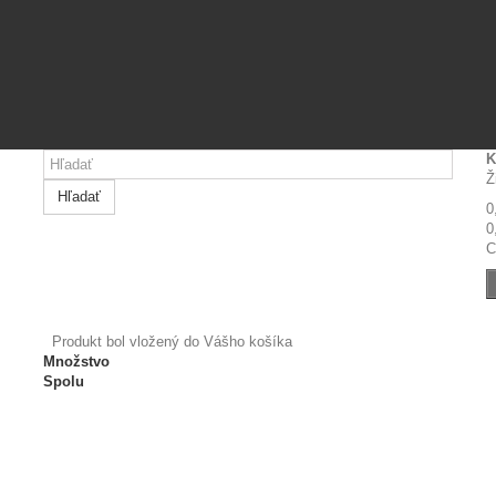
K
Ž
Hľadať
0
0
C
Produkt bol vložený do Vášho košíka
Množstvo
Spolu