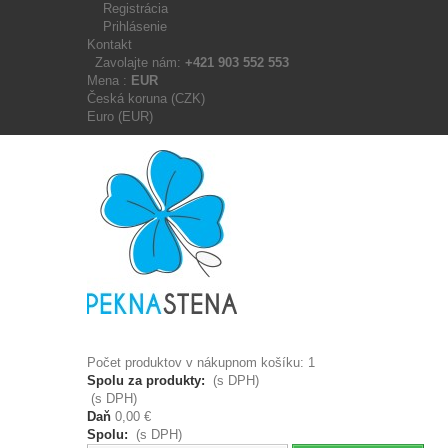
Registrácia
Prihlásenie
Kontakt
Zavolajte nám:
+421 903 552 553
Mena :
EUR
Česká koruna (CZK)
Euro (EUR)
Počet produktov v nákupnom košíku: 1
Spolu za produkty:
(s DPH)
(s DPH)
Daň
0,00 €
Spolu:
(s DPH)