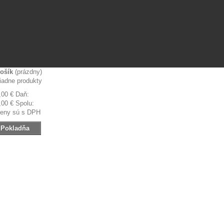
ošík
(prázdny)
iadne produkty
,00 €
Daň:
,00 €
Spolu:
eny sú s DPH
Pokladňa