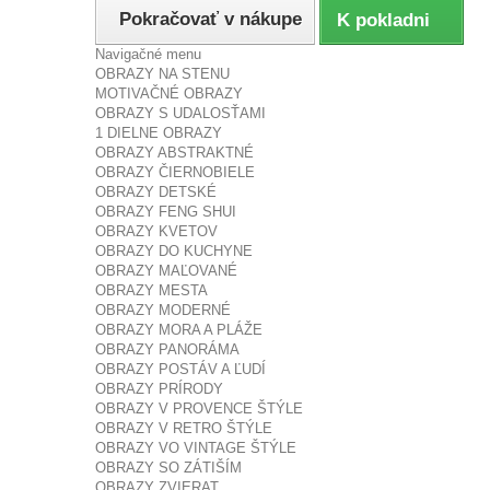
Pokračovať v nákupe
K pokladni
Navigačné menu
OBRAZY NA STENU
MOTIVAČNÉ OBRAZY
OBRAZY S UDALOSŤAMI
1 DIELNE OBRAZY
OBRAZY ABSTRAKTNÉ
OBRAZY ČIERNOBIELE
OBRAZY DETSKÉ
OBRAZY FENG SHUI
OBRAZY KVETOV
OBRAZY DO KUCHYNE
OBRAZY MAĽOVANÉ
OBRAZY MESTA
OBRAZY MODERNÉ
OBRAZY MORA A PLÁŽE
OBRAZY PANORÁMA
OBRAZY POSTÁV A ĽUDÍ
OBRAZY PRÍRODY
OBRAZY V PROVENCE ŠTÝLE
OBRAZY V RETRO ŠTÝLE
OBRAZY VO VINTAGE ŠTÝLE
OBRAZY SO ZÁTIŠÍM
OBRAZY ZVIERAT