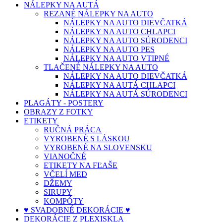
NÁLEPKY NA AUTÁ
REZANÉ NÁLEPKY NA AUTO
NÁLEPKY NA AUTO DIEVČATKÁ
NÁLEPKY NA AUTO CHLAPCI
NÁLEPKY NA AUTO SÚRODENCI
NÁLEPKY NA AUTO PES
NÁLEPKY NA AUTO VTIPNÉ
TLAČENÉ NÁLEPKY NA AUTO
NÁLEPKY NA AUTO DIEVČATKÁ
NÁLEPKY NA AUTÁ CHLAPCI
NÁLEPKY NA AUTÁ SÚRODENCI
PLAGÁTY - POSTERY
OBRAZY Z FOTKY
ETIKETY
RUČNÁ PRÁCA
VYROBENÉ S LÁSKOU
VYROBENÉ NA SLOVENSKU
VIANOČNÉ
ETIKETY NA FĽAŠE
VČELÍ MED
DŽEMY
SIRUPY
KOMPÓTY
♥ SVADOBNÉ DEKORÁCIE ♥
DEKORÁCIE Z PLEXISKLA