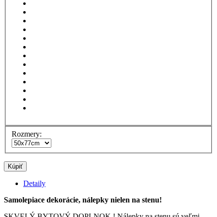
Rozmery:
Kúpiť
Detaily
Samolepiace dekorácie, nálepky nielen na stenu!
SKVELÝ BYTOVÝ DOPLNOK ! Nálepky na stenu sú veľmi