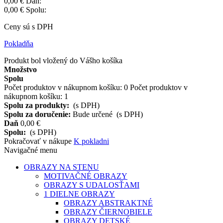
0,00 €
Daň:
0,00 €
Spolu:
Ceny sú s DPH
Pokladňa
Produkt bol vložený do Vášho košíka
Množstvo
Spolu
Počet produktov v nákupnom košíku:
0
Počet produktov v
nákupnom košíku: 1
Spolu za produkty:
(s DPH)
Spolu za doručenie:
Bude určené
(s DPH)
Daň
0,00 €
Spolu:
(s DPH)
Pokračovať v nákupe
K pokladni
Navigačné menu
OBRAZY NA STENU
MOTIVAČNÉ OBRAZY
OBRAZY S UDALOSŤAMI
1 DIELNE OBRAZY
OBRAZY ABSTRAKTNÉ
OBRAZY ČIERNOBIELE
OBRAZY DETSKÉ