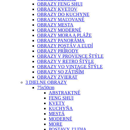
OBRAZY FENG SHUI
OBRAZY KVETOV
OBRAZY DO KUCHYNE
OBRAZY MAĽOVANÉ
OBRAZY MESTA
OBRAZY MODERNÉ
OBRAZY MORA A PLÁŽE
OBRAZY PANORÁMA
OBRAZY POSTÁV A ĽUDÍ
OBRAZY PRÍRODY
OBRAZY V PROVENCE ŠTÝLE
OBRAZY V RETRO ŠTÝLE
OBRAZY VO VINTAGE ŠTÝLE
OBRAZY SO ZÁTIŠÍM
OBRAZY ZVIERAT
3 DIELNE OBRAZY
75x50cm
ABSTRAKTNÉ
FENG SHUI
KVETY
KUCHYŇA
MESTÁ
MODERNÉ
MORE
POSTAVY, ĽUDIA