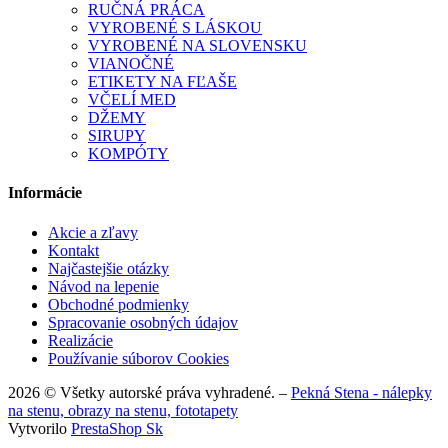
RUČNÁ PRÁCA
VYROBENÉ S LÁSKOU
VYROBENÉ NA SLOVENSKU
VIANOČNÉ
ETIKETY NA FĽAŠE
VČELÍ MED
DŽEMY
SIRUPY
KOMPÓTY
Informácie
Akcie a zľavy
Kontakt
Najčastejšie otázky
Návod na lepenie
Obchodné podmienky
Spracovanie osobných údajov
Realizácie
Používanie súborov Cookies
2026 © Všetky autorské práva vyhradené. –
Pekná Stena - nálepky
na stenu, obrazy na stenu, fototapety
Vytvorilo
PrestaShop Sk