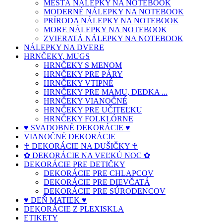
MESTÁ NÁLEPKY NA NOTEBOOK
MODERNÉ NÁLEPKY NA NOTEBOOK
PRÍRODA NÁLEPKY NA NOTEBOOK
MORE NÁLEPKY NA NOTEBOOK
ZVIERATÁ NÁLEPKY NA NOTEBOOK
NÁLEPKY NA DVERE
HRNČEKY, MUGS
HRNČEKY S MENOM
HRNČEKY PRE PÁRY
HRNČEKY VTIPNÉ
HRNČEKY PRE MAMU, DEDKA ...
HRNČEKY VIANOČNÉ
HRNČEKY PRE UČITEĽKU
HRNČEKY FOLKLÓRNE
♥ SVADOBNÉ DEKORÁCIE ♥
VIANOČNÉ DEKORÁCIE
♰ DEKORÁCIE NA DUŠIČKY ♰
✿ DEKORÁCIE NA VEĽKÚ NOC ✿
DEKORÁCIE PRE DETIČKY
DEKORÁCIE PRE CHLAPCOV
DEKORÁCIE PRE DIEVČATÁ
DEKORÁCIE PRE SÚRODENCOV
♥ DEŇ MATIEK ♥
DEKORÁCIE Z PLEXISKLA
ETIKETY