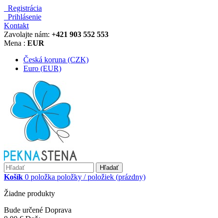
Registrácia
Prihlásenie
Kontakt
Zavolajte nám:
+421 903 552 553
Mena :
EUR
Česká koruna (CZK)
Euro (EUR)
Hľadať
Košík
0
položka
položky / položiek
(prázdny)
Žiadne produkty
Bude určené
Doprava