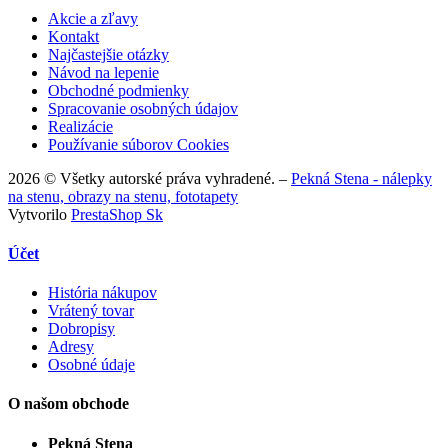
Akcie a zľavy
Kontakt
Najčastejšie otázky
Návod na lepenie
Obchodné podmienky
Spracovanie osobných údajov
Realizácie
Používanie súborov Cookies
2026 © Všetky autorské práva vyhradené. –
Pekná Stena - nálepky
na stenu, obrazy na stenu, fototapety
Vytvorilo
PrestaShop Sk
Účet
História nákupov
Vrátený tovar
Dobropisy
Adresy
Osobné údaje
O našom obchode
Pekná Stena