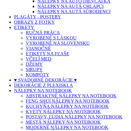
NÁLEPKY NA AUTO DIEVČATKÁ
NÁLEPKY NA AUTÁ CHLAPCI
NÁLEPKY NA AUTÁ SÚRODENCI
PLAGÁTY - POSTERY
OBRAZY Z FOTKY
ETIKETY
RUČNÁ PRÁCA
VYROBENÉ S LÁSKOU
VYROBENÉ NA SLOVENSKU
VIANOČNÉ
ETIKETY NA FĽAŠE
VČELÍ MED
DŽEMY
SIRUPY
KOMPÓTY
♥ SVADOBNÉ DEKORÁCIE ♥
DEKORÁCIE Z PLEXISKLA
NÁLEPKY NA NOTEBOOK
ABSTRAKTNÉ NÁLEPKY NA NOTEBOOK
FENG SHUI NÁLEPKY NA NOTEBOOK
KUCHYŇA NÁLEPKY NA NOTEBOOK
KVETY NÁLEPKY NA NOTEBOOK
POSTAVY, ĽUDIA NÁLEPKY NA NOTEBOOK
MESTÁ NÁLEPKY NA NOTEBOOK
MODERNÉ NÁLEPKY NA NOTEBOOK