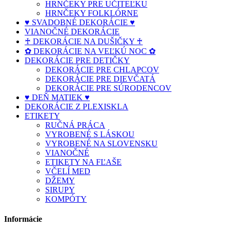
HRNČEKY PRE UČITEĽKU
HRNČEKY FOLKLÓRNE
♥ SVADOBNÉ DEKORÁCIE ♥
VIANOČNÉ DEKORÁCIE
♰ DEKORÁCIE NA DUŠIČKY ♰
✿ DEKORÁCIE NA VEĽKÚ NOC ✿
DEKORÁCIE PRE DETIČKY
DEKORÁCIE PRE CHLAPCOV
DEKORÁCIE PRE DIEVČATÁ
DEKORÁCIE PRE SÚRODENCOV
♥ DEŇ MATIEK ♥
DEKORÁCIE Z PLEXISKLA
ETIKETY
RUČNÁ PRÁCA
VYROBENÉ S LÁSKOU
VYROBENÉ NA SLOVENSKU
VIANOČNÉ
ETIKETY NA FĽAŠE
VČELÍ MED
DŽEMY
SIRUPY
KOMPÓTY
Informácie