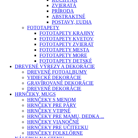
ZVIERATÁ
PRÍRODA
ABSTRAKTNÉ
POSTAVY, ĽUDIA
FOTOTAPETY
FOTOTAPETY KRAJINY
FOTOTAPETY KVETOV
FOTOTAPETY ZVIERAT
FOTOTAPETY MESTA
FOTOTAPETY MORE
FOTOTAPETY DETSKÉ
DREVENÉ VÝREZY A DEKORÁCIE
DREVENÉ FOTOALBUMY
VIDIECKÉ DEKORÁCIE
GRAVÍROVANÉ DEKORÁCIE
DREVENÉ DEKORÁCIE
HRNČEKY, MUGS
HRNČEKY S MENOM
HRNČEKY PRE PÁRY
HRNČEKY VTIPNÉ
HRNČEKY PRE MAMU, DEDKA ...
HRNČEKY VIANOČNÉ
HRNČEKY PRE UČITEĽKU
HRNČEKY FOLKLÓRNE