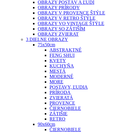
OBRAZY POSTÁV A ĽUDÍ
OBRAZY PRÍRODY
OBRAZY V PROVENCE ŠTÝLE
OBRAZY V RETRO ŠTÝLE
OBRAZY VO VINTAGE ŠTÝLE
OBRAZY SO ZÁTIŠÍM
OBRAZY ZVIERAT
3 DIELNE OBRAZY
75x50cm
ABSTRAKTNÉ
FENG SHUI
KVETY
KUCHYŇA
MESTÁ
MODERNÉ
MORE
POSTAVY, ĽUDIA
PRÍRODA
ZVIERATÁ
PROVENCE
ČIERNOBIELE
ZÁTIŠIE
RETRO
90x60cm
ČIERNOBIELE