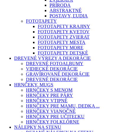
PRÍRODA
ABSTRAKTNÉ
POSTAVY, ĽUDIA
FOTOTAPETY
FOTOTAPETY KRAJINY
FOTOTAPETY KVETOV
FOTOTAPETY ZVIERAT
FOTOTAPETY MESTA
FOTOTAPETY MORE
FOTOTAPETY DETSKÉ
DREVENÉ VÝREZY A DEKORÁCIE
DREVENÉ FOTOALBUMY
VIDIECKÉ DEKORÁCIE
GRAVÍROVANÉ DEKORÁCIE
DREVENÉ DEKORÁCIE
HRNČEKY, MUGS
HRNČEKY S MENOM
HRNČEKY PRE PÁRY
HRNČEKY VTIPNÉ
HRNČEKY PRE MAMU, DEDKA ...
HRNČEKY VIANOČNÉ
HRNČEKY PRE UČITEĽKU
HRNČEKY FOLKLÓRNE
NÁLEPKY NA STENU