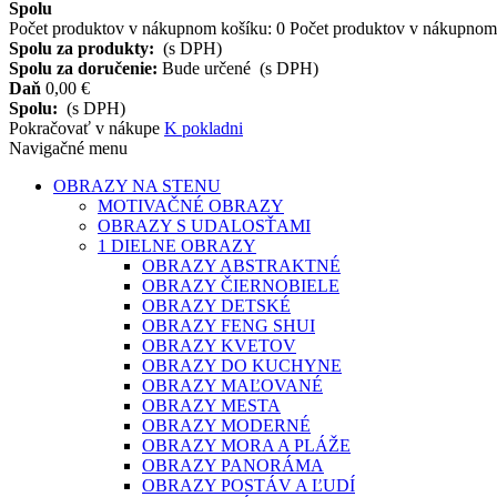
Spolu
Počet produktov v nákupnom košíku:
0
Počet produktov v nákupnom 
Spolu za produkty:
(s DPH)
Spolu za doručenie:
Bude určené
(s DPH)
Daň
0,00 €
Spolu:
(s DPH)
Pokračovať v nákupe
K pokladni
Navigačné menu
OBRAZY NA STENU
MOTIVAČNÉ OBRAZY
OBRAZY S UDALOSŤAMI
1 DIELNE OBRAZY
OBRAZY ABSTRAKTNÉ
OBRAZY ČIERNOBIELE
OBRAZY DETSKÉ
OBRAZY FENG SHUI
OBRAZY KVETOV
OBRAZY DO KUCHYNE
OBRAZY MAĽOVANÉ
OBRAZY MESTA
OBRAZY MODERNÉ
OBRAZY MORA A PLÁŽE
OBRAZY PANORÁMA
OBRAZY POSTÁV A ĽUDÍ