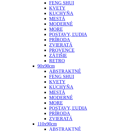
FENG SHUI
KVETY
KUCHYŇA
MESTÁ
MODERNÉ
MORE
POSTAVY, ĽUDIA
PRÍRODA
ZVIERATÁ
PROVENCE
ZÁTIŠIE
RETRO
90x90cm
ABSTRAKTNÉ
FENG SHUI
KVETY
KUCHYŇA
MESTÁ
MODERNÉ
MORE
POSTAVY, ĽUDIA
PRÍRODA
ZVIERATÁ
110x90cm
ABSTRAKTNÉ