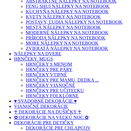
ABSTRAKTNÉ NÁLEPKY NA NOTEBOOK
FENG SHUI NÁLEPKY NA NOTEBOOK
KUCHYŇA NÁLEPKY NA NOTEBOOK
KVETY NÁLEPKY NA NOTEBOOK
POSTAVY, ĽUDIA NÁLEPKY NA NOTEBOOK
MESTÁ NÁLEPKY NA NOTEBOOK
MODERNÉ NÁLEPKY NA NOTEBOOK
PRÍRODA NÁLEPKY NA NOTEBOOK
MORE NÁLEPKY NA NOTEBOOK
ZVIERATÁ NÁLEPKY NA NOTEBOOK
NÁLEPKY NA DVERE
HRNČEKY, MUGS
HRNČEKY S MENOM
HRNČEKY PRE PÁRY
HRNČEKY VTIPNÉ
HRNČEKY PRE MAMU, DEDKA ...
HRNČEKY VIANOČNÉ
HRNČEKY PRE UČITEĽKU
HRNČEKY FOLKLÓRNE
♥ SVADOBNÉ DEKORÁCIE ♥
VIANOČNÉ DEKORÁCIE
♰ DEKORÁCIE NA DUŠIČKY ♰
✿ DEKORÁCIE NA VEĽKÚ NOC ✿
DEKORÁCIE PRE DETIČKY
DEKORÁCIE PRE CHLAPCOV