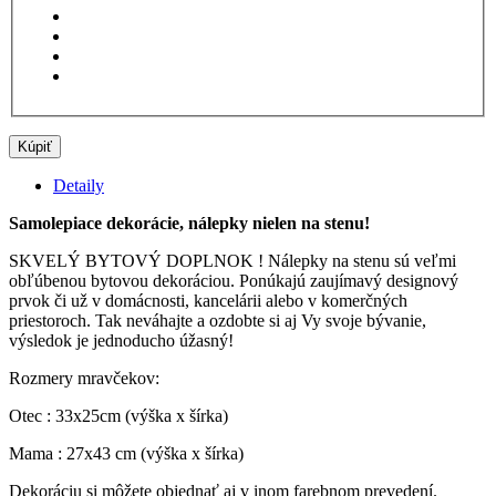
Kúpiť
Detaily
Samolepiace dekorácie, nálepky nielen na stenu!
SKVELÝ BYTOVÝ DOPLNOK ! Nálepky na stenu sú veľmi
obľúbenou bytovou dekoráciou. Ponúkajú zaujímavý designový
prvok či už v domácnosti, kancelárii alebo v komerčných
priestoroch. Tak neváhajte a ozdobte si aj Vy svoje bývanie,
výsledok je jednoducho úžasný!
Rozmery mravčekov:
Otec : 33x25cm (výška x šírka)
Mama : 27x43 cm (výška x šírka)
Dekoráciu si môžete objednať aj v inom farebnom prevedení.