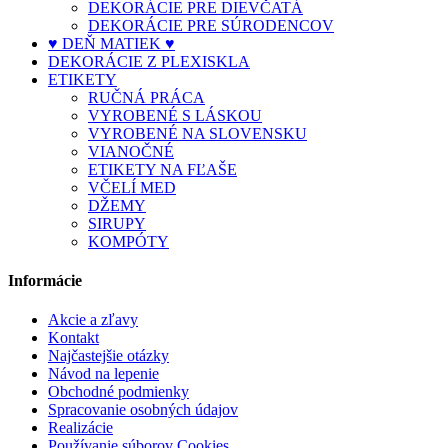
DEKORÁCIE PRE DIEVČATÁ
DEKORÁCIE PRE SÚRODENCOV
♥ DEŇ MATIEK ♥
DEKORÁCIE Z PLEXISKLA
ETIKETY
RUČNÁ PRÁCA
VYROBENÉ S LÁSKOU
VYROBENÉ NA SLOVENSKU
VIANOČNÉ
ETIKETY NA FĽAŠE
VČELÍ MED
DŽEMY
SIRUPY
KOMPÓTY
Informácie
Akcie a zľavy
Kontakt
Najčastejšie otázky
Návod na lepenie
Obchodné podmienky
Spracovanie osobných údajov
Realizácie
Používanie súborov Cookies