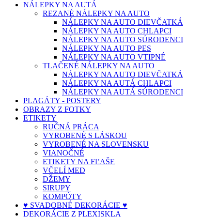
NÁLEPKY NA AUTÁ
REZANÉ NÁLEPKY NA AUTO
NÁLEPKY NA AUTO DIEVČATKÁ
NÁLEPKY NA AUTO CHLAPCI
NÁLEPKY NA AUTO SÚRODENCI
NÁLEPKY NA AUTO PES
NÁLEPKY NA AUTO VTIPNÉ
TLAČENÉ NÁLEPKY NA AUTO
NÁLEPKY NA AUTO DIEVČATKÁ
NÁLEPKY NA AUTÁ CHLAPCI
NÁLEPKY NA AUTÁ SÚRODENCI
PLAGÁTY - POSTERY
OBRAZY Z FOTKY
ETIKETY
RUČNÁ PRÁCA
VYROBENÉ S LÁSKOU
VYROBENÉ NA SLOVENSKU
VIANOČNÉ
ETIKETY NA FĽAŠE
VČELÍ MED
DŽEMY
SIRUPY
KOMPÓTY
♥ SVADOBNÉ DEKORÁCIE ♥
DEKORÁCIE Z PLEXISKLA