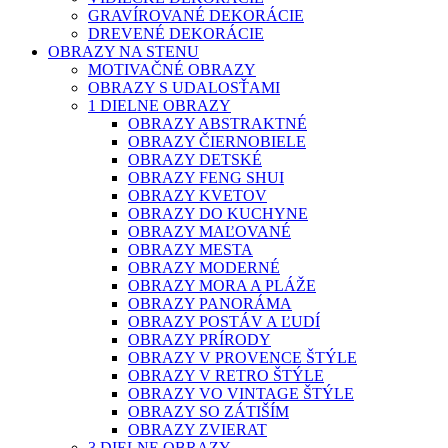
GRAVÍROVANÉ DEKORÁCIE
DREVENÉ DEKORÁCIE
OBRAZY NA STENU
MOTIVAČNÉ OBRAZY
OBRAZY S UDALOSŤAMI
1 DIELNE OBRAZY
OBRAZY ABSTRAKTNÉ
OBRAZY ČIERNOBIELE
OBRAZY DETSKÉ
OBRAZY FENG SHUI
OBRAZY KVETOV
OBRAZY DO KUCHYNE
OBRAZY MAĽOVANÉ
OBRAZY MESTA
OBRAZY MODERNÉ
OBRAZY MORA A PLÁŽE
OBRAZY PANORÁMA
OBRAZY POSTÁV A ĽUDÍ
OBRAZY PRÍRODY
OBRAZY V PROVENCE ŠTÝLE
OBRAZY V RETRO ŠTÝLE
OBRAZY VO VINTAGE ŠTÝLE
OBRAZY SO ZÁTIŠÍM
OBRAZY ZVIERAT
3 DIELNE OBRAZY