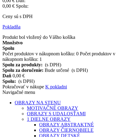
0,00 €
Daň:
0,00 €
Spolu:
Ceny sú s DPH
Pokladňa
Produkt bol vložený do Vášho košíka
Množstvo
Spolu
Počet produktov v nákupnom košíku:
0
Počet produktov v
nákupnom košíku: 1
Spolu za produkty:
(s DPH)
Spolu za doručenie:
Bude určené
(s DPH)
Daň
0,00 €
Spolu:
(s DPH)
Pokračovať v nákupe
K pokladni
Navigačné menu
OBRAZY NA STENU
MOTIVAČNÉ OBRAZY
OBRAZY S UDALOSŤAMI
1 DIELNE OBRAZY
OBRAZY ABSTRAKTNÉ
OBRAZY ČIERNOBIELE
OBRAZY DETSKÉ