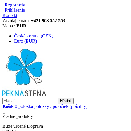
Registrácia
Prihlásenie
Kontakt
Zavolajte nám:
+421 903 552 553
Mena :
EUR
Česká koruna (CZK)
Euro (EUR)
Hľadať
Košík
0
položka
položky / položiek
(prázdny)
Žiadne produkty
Bude určené
Doprava