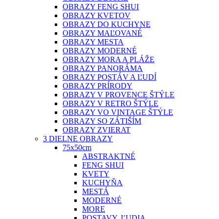
OBRAZY FENG SHUI
OBRAZY KVETOV
OBRAZY DO KUCHYNE
OBRAZY MAĽOVANÉ
OBRAZY MESTA
OBRAZY MODERNÉ
OBRAZY MORA A PLÁŽE
OBRAZY PANORÁMA
OBRAZY POSTÁV A ĽUDÍ
OBRAZY PRÍRODY
OBRAZY V PROVENCE ŠTÝLE
OBRAZY V RETRO ŠTÝLE
OBRAZY VO VINTAGE ŠTÝLE
OBRAZY SO ZÁTIŠÍM
OBRAZY ZVIERAT
3 DIELNE OBRAZY
75x50cm
ABSTRAKTNÉ
FENG SHUI
KVETY
KUCHYŇA
MESTÁ
MODERNÉ
MORE
POSTAVY, ĽUDIA