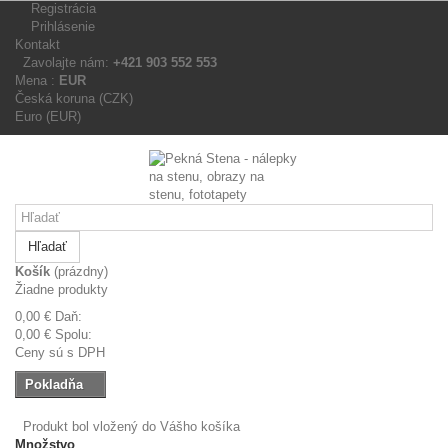
Registrácia
Prihlásenie
Kontakt
Zavolajte nám:
+421 903 552 553
Mena :
EUR
Česká koruna (CZK)
Euro (EUR)
Hľadať
Košík
(prázdny)
Žiadne produkty
0,00 €
Daň:
0,00 €
Spolu:
Ceny sú s DPH
Pokladňa
Produkt bol vložený do Vášho košíka
Množstvo