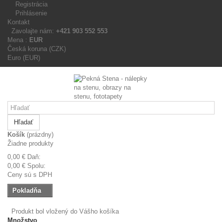
Registrácia
Prihlásenie
Kontakt
Zavolajte nám:
+421 903 552 553
Mena :
EUR
Česká koruna (CZK)
Euro (EUR)
Hľadať
Košík
(prázdny)
Žiadne produkty
0,00 €
Daň:
0,00 €
Spolu:
Ceny sú s DPH
Pokladňa
Produkt bol vložený do Vášho košíka
Množstvo