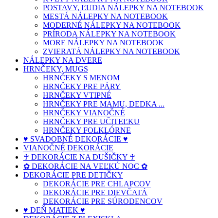
POSTAVY, ĽUDIA NÁLEPKY NA NOTEBOOK
MESTÁ NÁLEPKY NA NOTEBOOK
MODERNÉ NÁLEPKY NA NOTEBOOK
PRÍRODA NÁLEPKY NA NOTEBOOK
MORE NÁLEPKY NA NOTEBOOK
ZVIERATÁ NÁLEPKY NA NOTEBOOK
NÁLEPKY NA DVERE
HRNČEKY, MUGS
HRNČEKY S MENOM
HRNČEKY PRE PÁRY
HRNČEKY VTIPNÉ
HRNČEKY PRE MAMU, DEDKA ...
HRNČEKY VIANOČNÉ
HRNČEKY PRE UČITEĽKU
HRNČEKY FOLKLÓRNE
♥ SVADOBNÉ DEKORÁCIE ♥
VIANOČNÉ DEKORÁCIE
♰ DEKORÁCIE NA DUŠIČKY ♰
✿ DEKORÁCIE NA VEĽKÚ NOC ✿
DEKORÁCIE PRE DETIČKY
DEKORÁCIE PRE CHLAPCOV
DEKORÁCIE PRE DIEVČATÁ
DEKORÁCIE PRE SÚRODENCOV
♥ DEŇ MATIEK ♥