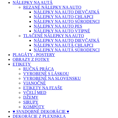
NÁLEPKY NA AUTÁ
REZANÉ NÁLEPKY NA AUTO
NÁLEPKY NA AUTO DIEVČATKÁ
NÁLEPKY NA AUTO CHLAPCI
NÁLEPKY NA AUTO SÚRODENCI
NÁLEPKY NA AUTO PES
NÁLEPKY NA AUTO VTIPNÉ
TLAČENÉ NÁLEPKY NA AUTO
NÁLEPKY NA AUTO DIEVČATKÁ
NÁLEPKY NA AUTÁ CHLAPCI
NÁLEPKY NA AUTÁ SÚRODENCI
PLAGÁTY - POSTERY
OBRAZY Z FOTKY
ETIKETY
RUČNÁ PRÁCA
VYROBENÉ S LÁSKOU
VYROBENÉ NA SLOVENSKU
VIANOČNÉ
ETIKETY NA FĽAŠE
VČELÍ MED
DŽEMY
SIRUPY
KOMPÓTY
♥ SVADOBNÉ DEKORÁCIE ♥
DEKORÁCIE Z PLEXISKLA