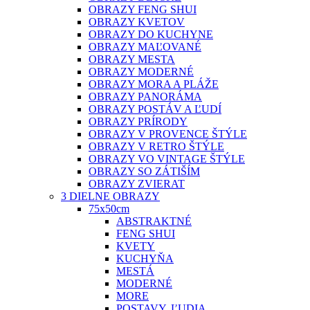
OBRAZY FENG SHUI
OBRAZY KVETOV
OBRAZY DO KUCHYNE
OBRAZY MAĽOVANÉ
OBRAZY MESTA
OBRAZY MODERNÉ
OBRAZY MORA A PLÁŽE
OBRAZY PANORÁMA
OBRAZY POSTÁV A ĽUDÍ
OBRAZY PRÍRODY
OBRAZY V PROVENCE ŠTÝLE
OBRAZY V RETRO ŠTÝLE
OBRAZY VO VINTAGE ŠTÝLE
OBRAZY SO ZÁTIŠÍM
OBRAZY ZVIERAT
3 DIELNE OBRAZY
75x50cm
ABSTRAKTNÉ
FENG SHUI
KVETY
KUCHYŇA
MESTÁ
MODERNÉ
MORE
POSTAVY, ĽUDIA