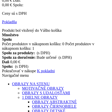
0,00 €
Daň:
0,00 €
Spolu:
Ceny sú s DPH
Pokladňa
Produkt bol vložený do Vášho košíka
Množstvo
Spolu
Počet produktov v nákupnom košíku:
0
Počet produktov v
nákupnom košíku: 1
Spolu za produkty:
(s DPH)
Spolu za doručenie:
Bude určené
(s DPH)
Daň
0,00 €
Spolu:
(s DPH)
Pokračovať v nákupe
K pokladni
Navigačné menu
OBRAZY NA STENU
MOTIVAČNÉ OBRAZY
OBRAZY S UDALOSŤAMI
1 DIELNE OBRAZY
OBRAZY ABSTRAKTNÉ
OBRAZY ČIERNOBIELE
OBRAZY DETSKÉ