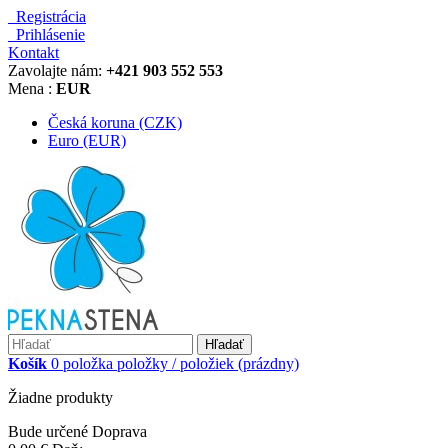
Registrácia
Prihlásenie
Kontakt
Zavolajte nám:
+421 903 552 553
Mena :
EUR
Česká koruna (CZK)
Euro (EUR)
Hľadať
Košík
0
položka
položky / položiek
(prázdny)
Žiadne produkty
Bude určené
Doprava