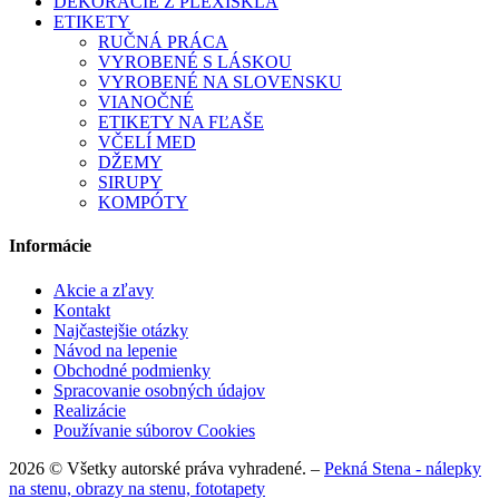
DEKORÁCIE Z PLEXISKLA
ETIKETY
RUČNÁ PRÁCA
VYROBENÉ S LÁSKOU
VYROBENÉ NA SLOVENSKU
VIANOČNÉ
ETIKETY NA FĽAŠE
VČELÍ MED
DŽEMY
SIRUPY
KOMPÓTY
Informácie
Akcie a zľavy
Kontakt
Najčastejšie otázky
Návod na lepenie
Obchodné podmienky
Spracovanie osobných údajov
Realizácie
Používanie súborov Cookies
2026 © Všetky autorské práva vyhradené. –
Pekná Stena - nálepky
na stenu, obrazy na stenu, fototapety